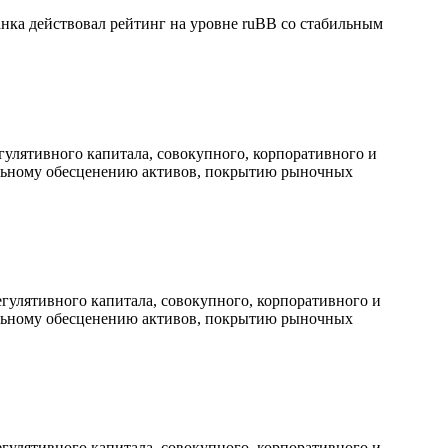
нка действовал рейтинг на уровне ruBВ со стабильным
гулятивного капитала, совокупного, корпоративного и
иальному обесценению активов, покрытию рыночных
егулятивного капитала, совокупного, корпоративного и
иальному обесценению активов, покрытию рыночных
егулятивного капитала, совокупного, корпоративного и