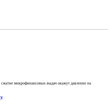
е сжатие микрофинансовых выдач окажут давление на
ку