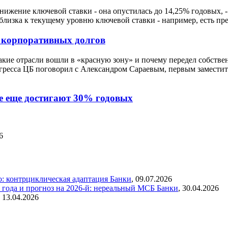
нижение ключевой ставки - она опустилась до 14,25% годовых, 
близка к текущему уровню ключевой ставки - например, есть пр
я корпоративных долгов
акие отрасли вошли в «красную зону» и почему передел собстве
гресса ЦБ поговорил с Александром Сараевым, первым заместит
се еще достигают 30% годовых
6
о: контрциклическая адаптация
Банки
,
09.07.2026
5 года и прогноз на 2026-й: нереальный МСБ
Банки
,
30.04.2026
,
13.04.2026