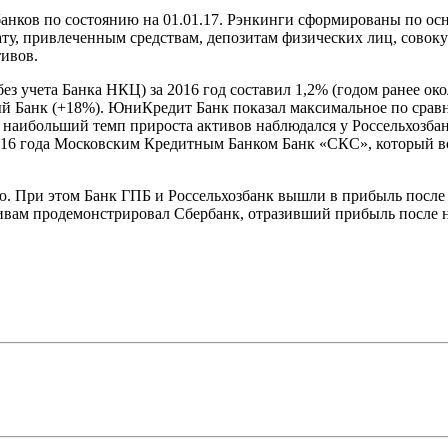
анков по состоянию на 01.01.17. Рэнкинги сформированы по ос
тату, привлеченным средствам, депозитам физических лиц, сово
тивов.
ез учета Банка НКЦ) за 2016 год составил 1,2% (годом ранее ок
 Банк (+18%). ЮниКредит Банк показал максимальное по сравн
 наибольший темп прироста активов наблюдался у Россельхозбан
6 года Московским Кредитным Банком Банк «СКС», который воше
ью. При этом Банк ГПБ и Россельхозбанк вышли в прибыль посл
тивам продемонстрировал Сбербанк, отразивший прибыль после 