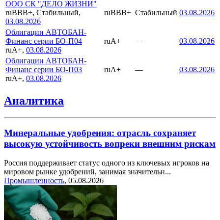
ООО СК "ДЕЛО ЖИЗНИ"
ruBBB+, Стабильный,
ruBBB+
Стабильный
03.08.2026
03.08.2026
Облигации АВТОБАН-
Финанс серии БО-П04
ruA+
—
03.08.2026
ruA+,
03.08.2026
Облигации АВТОБАН-
Финанс серии БО-П03
ruA+
—
03.08.2026
ruA+,
03.08.2026
Аналитика
Минеральные удобрения: отрасль сохраняет
высокую устойчивость вопреки внешним рискам
Россия поддерживает статус одного из ключевых игроков на
мировом рынке удобрений, занимая значительн...
Промышленность
,
05.08.2026