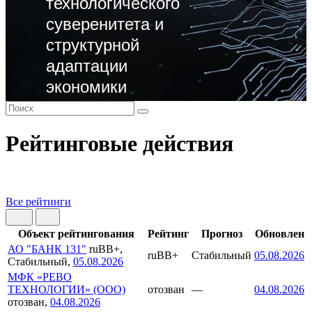
технологического
суверенитета и
структурной
адаптации
экономики
Рейтинговые действия
Все рейтинги
Объект рейтингования
Рейтинг
Прогноз
Обновлен
АО "БАНК 131"
ruBB+,
ruBB+
Стабильный
05.08.2026
Стабильный,
05.08.2026
МФК «РЕВО
ТЕХНОЛОГИИ» (ООО)
отозван
—
04.08.2026
отозван,
04.08.2026