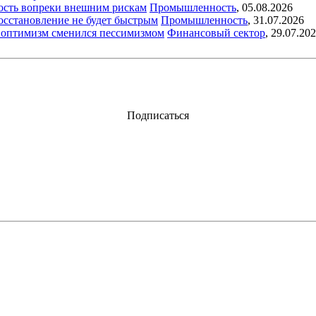
ость вопреки внешним рискам
Промышленность
,
05.08.2026
восстановление не будет быстрым
Промышленность
,
31.07.2026
ый оптимизм сменился пессимизмом
Финансовый сектор
,
29.07.20
Подписаться