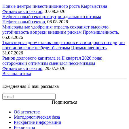
Новые центры инвестиционного роста Кыргызстана
Финансовый сектор
,
07.08.2026
Нефтегазовый сектор: внутри идеального шторма
Нефтегазовый сектор
,
06.08.2026
Минеральные удобрения: отрасль сохраняет высокую
устойчивость вопреки внешним рискам
Промышленность
,
05.08.2026
Транспорт: «дно» ставок операторов и стивидоров позади, но
восстановление не будет быстрым
Промышленность
,
31.07.2026
Рынок долгового капитала за II квартал 2026 года:
осторожный оптимизм сменился пессимизмом
Финансовый сектор
,
29.07.2026
Вся аналитика
Ежедневная E-mail рассылка
Подписаться
Об агентстве
Методологическая база
Раскрытие информации
Реквизиты