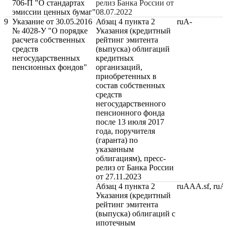
706-П "О стандартах
релиз Банка России от
эмиссии ценных бумаг"
08.07.2022
9
Указание от 30.05.2016
Абзац 4 пункта 2
ruA-
№ 4028-У "О порядке
Указания (кредитный
расчета собственных
рейтинг эмитента
средств
(выпуска) облигаций
негосударственных
кредитных
пенсионных фондов"
организаций,
приобретенных в
состав собственных
средств
негосударственного
пенсионного фонда
после 13 июля 2017
года, поручителя
(гаранта) по
указанным
облигациям), пресс-
релиз от Банка России
от 27.11.2023
Абзац 4 пункта 2
ruAAA.sf, ru
Указания (кредитный
рейтинг эмитента
(выпуска) облигаций с
ипотечным