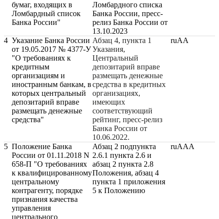
бумаг, входящих в
Ломбардного списка
Ломбардный список
Банка России, пресс-
Банка России"
релиз Банка России от
13.10.2023
4
Указание Банка России
Абзац 4, пункта 1
ruAA
от 19.05.2017 № 4377-У
Указания,
"О требованиях к
Центральный
кредитным
депозитарий вправе
организациям и
размещать денежные
иностранным банкам, в
средства в кредитных
которых центральный
организациях,
депозитарий вправе
имеющих
размещать денежные
соответствующий
средства"
рейтинг, пресс-релиз
Банка России от
10.06.2022.
5
Положение Банка
Абзац 2 подпункта
ruAAA
России от 01.11.2018 N
2.6.1 пункта 2.6 и
658-П "О требованиях
абзац 2 пункта 2.8
к квалифицированному
Положения, абзац 4
центральному
пункта 1 приложения
контрагенту, порядке
5 к Положению
признания качества
управления
центрального