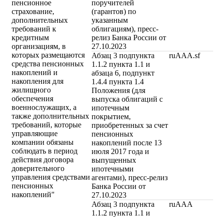
пенсионное
поручителей
страхование,
(гарантов) по
дополнительных
указанным
требований к
облигациям), пресс-
кредитным
релиз Банка России от
организациям, в
27.10.2023
которых размещаются
Абзац 3 подпункта
ruAAA.sf
средства пенсионных
1.1.2 пункта 1.1 и
накоплений и
абзаца 6, подпункт
накопления для
1.4.4 пункта 1.4
жилищного
Положения (для
обеспечения
выпуска облигаций с
военнослужащих, а
ипотечным
также дополнительных
покрытием,
требований, которые
приобретенных за счет
управляющие
пенсионных
компании обязаны
накоплений после 13
соблюдать в период
июля 2017 года и
действия договора
выпущенных
доверительного
ипотечными
управления средствами
агентами), пресс-релиз
пенсионных
Банка России от
накоплений"
27.10.2023
Абзац 3 подпункта
ruAAA
1.1.2 пункта 1.1 и