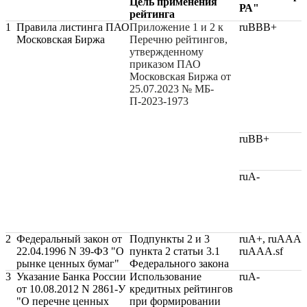
Цель применения
РА"
рейтинга
1
Правила листинга ПАО
Приложение 1 и 2 к
ruBBB+
Московская Биржа
Перечню рейтингов,
утвержденному
приказом ПАО
Московская Биржа от
25.07.2023 № МБ-
П-2023-1973
ruBB+
ruA-
2
Федеральный закон от
Подпункты 2 и 3
ruA+, ruAAA,
22.04.1996 N 39-ФЗ "О
пункта 2 статьи 3.1
ruAAA.sf
рынке ценных бумаг"
Федерального закона
3
Указание Банка России
Использование
ruA-
от 10.08.2012 N 2861-У
кредитных рейтингов
"О перечне ценных
при формировании