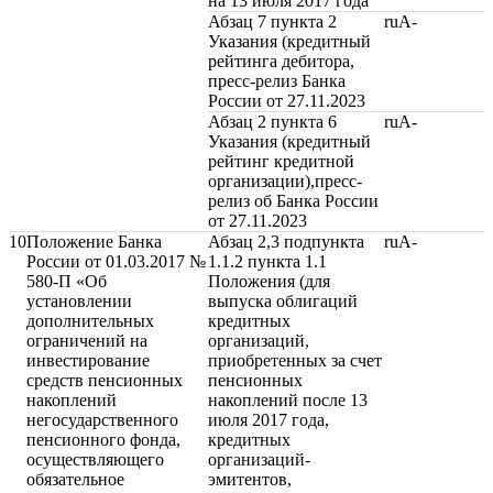
на 13 июля 2017 года
Абзац 7 пункта 2
ruA-
Указания (кредитный
рейтинга дебитора,
пресс-релиз Банка
России от 27.11.2023
Абзац 2 пункта 6
ruA-
Указания (кредитный
рейтинг кредитной
организации),пресс-
релиз об Банка России
от 27.11.2023
10
Положение Банка
Абзац 2,3 подпункта
ruA-
России от 01.03.2017 №
1.1.2 пункта 1.1
580-П «Об
Положения (для
установлении
выпуска облигаций
дополнительных
кредитных
ограничений на
организаций,
инвестирование
приобретенных за счет
средств пенсионных
пенсионных
накоплений
накоплений после 13
негосударственного
июля 2017 года,
пенсионного фонда,
кредитных
осуществляющего
организаций-
обязательное
эмитентов,