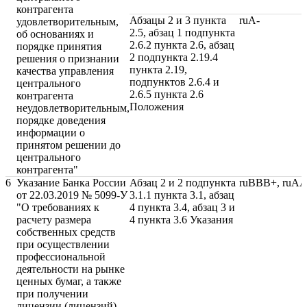
контрагента
Абзацы 2 и 3 пункта
ruA-
удовлетворительным,
2.5, абзац 1 подпункта
об основаниях и
2.6.2 пункта 2.6, абзац
порядке принятия
2 подпункта 2.19.4
решения о признании
пункта 2.19,
качества управления
подпунктов 2.6.4 и
центрального
2.6.5 пункта 2.6
контрагента
Положения
неудовлетворительным,
порядке доведения
информации о
принятом решении до
центрального
контрагента"
6
Указание Банка России
Абзац 2 и 2 подпункта
ruBBB+, ruAA
от 22.03.2019 № 5099-У
3.1.1 пункта 3.1, абзац
"О требованиях к
4 пункта 3.4, абзац 3 и
расчету размера
4 пункта 3.6 Указания
собственных средств
при осуществлении
профессиональной
деятельности на рынке
ценных бумаг, а также
при получении
лицензии (лицензий)