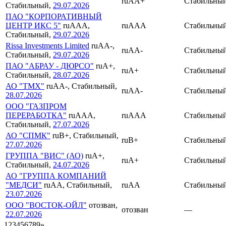
ruAA+
Стабильны
Стабильный,
29.07.2026
ПАО "КОРПОРАТИВНЫЙ
ЦЕНТР ИКС 5"
ruAAA,
ruAAA
Стабильны
Стабильный,
29.07.2026
Rissa Investments Limited
ruAA-,
ruAA-
Стабильны
Стабильный,
29.07.2026
ПАО "АБРАУ - ДЮРСО"
ruA+,
ruA+
Стабильны
Стабильный,
28.07.2026
АО "ТМХ"
ruAA-, Стабильный,
ruAA-
Стабильны
28.07.2026
ООО "ГАЗПРОМ
ПЕРЕРАБОТКА"
ruAAA,
ruAAA
Стабильны
Стабильный,
27.07.2026
АО "СПМК"
ruB+, Стабильный,
ruB+
Стабильны
27.07.2026
ГРУППА "ВИС" (АО)
ruA+,
ruA+
Стабильны
Стабильный,
24.07.2026
АО "ГРУППА КОМПАНИЙ
"МЕДСИ"
ruAA, Стабильный,
ruAA
Стабильны
23.07.2026
ООО "ВОСТОК-ОЙЛ"
отозван,
отозван
—
22.07.2026
1
2
3
4
5
6
7
8
9
»