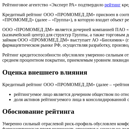
Рейтинговое агентство «Эксперт РА» подтвердило
рейтинг
кре
Кредитный рейтинг ООО «ПРОМОМЕД ДМ» присвоен в соответ
«ПРОМОМЕД» (далее – «Группа»), в которую входит объект ре
ООО «ПРОМОМЕД ДМ» является дочерней компанией ПАО «ПРО
(казначейский центр) для структур Группы, а также торговы
займам ООО «ПРОМОМЕД ДМ» выступает АО «Биохимик» (г. Сара
фармацевтическом рынке РФ, осуществляя разработку, произво
Рейтинг кредитоспособности обусловлен умеренно сильным о
среднем процентном покрытии, приемлемым уровнем ликвидно
Оценка внешнего влияния
Кредитный рейтинг ООО «ПРОМОМЕД ДМ» (далее – «рейтингуе
рейтингуемое лицо является дочерним обществом по от
доля активов рейтингуемого лица в консолидированной о
Обоснование рейтинга
Умеренно сильный отраслевой риск-профиль обусловлен комфор
фармацевтическая промышленность относится к социально знач