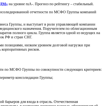
 ДМ»
на уровне ruA-. Прогноз по рейтингу – стабильный.
онсолидированной отчетности по МСФО Группы компаний
еса Группы, и выступает в роли управляющей компании
в медицинского назначения. Поручителем по облигационным
атов полного цикла. Группа является одной из ведущих на
ок РФ и стран СНГ.
и позициями, низким уровнем долговой нагрузки при
 корпоративных рисков.
ти по МСФО Группы по совокупности следующих критериев:
периметр консолидации Группы;
 барьеров для входа в отрасль. Отечественная
 препараты, в частности жизненно важные, обеспечивает ей