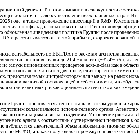
ерационный денежный поток компании в совокупности с остатко
сяцев достаточны для осуществления всех плановых затрат. И
2025 года, а также продолжение инвестиций в R&D. Качественн
ашения, портфель долговых обязательств Группы диверсифицир
то обновленная дивидендная политика Группы после проведенно
ITDA и рассчитывается от чистой прибыли, скорректированной 
риода рентабельность по EBITDA по расчетам агентства превыш
величение чистой выручки до 21,4 млрд руб. (+35,4% г/г), и а
 на запуск инновационных препаратов next-in-class как в област
ы моноклональных антител для проведения таргетной химиотера
док, предоставляемых дистрибьюторам для вывода на рынок новы
 наличием валютной составляющей в себестоимости, что обусло
реализации валютных рисков оценивается агентством как умере
ение Группы оценивается агентством на высоком уровне и хара
отсутствием коллегиального исполнительного органа. Агентство
также по номинациям и вознаграждениям. Управление рисками в 
треннего аудита в соответствии с утвержденной политикой в об
упе публикуется значительный объем информации (помимо обяза
ность по МСФО, а также полугодовая промежуточная отчетность 