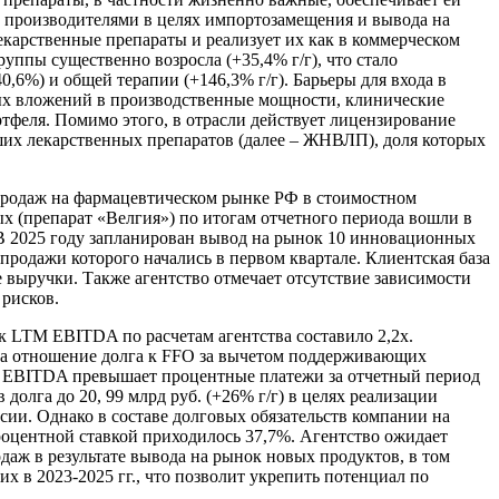
 производителями в целях импортозамещения и вывода на
карственные препараты и реализует их как в коммерческом
руппы существенно возросла (+35,4% г/г), что стало
,6%) и общей терапии (+146,3% г/г). Барьеры для входа в
ных вложений в производственные мощности, клинические
тфеля. Помимо этого, в отрасли действует лицензирование
ших лекарственных препаратов (далее – ЖНВЛП), доля которых
продаж на фармацевтическом рынке РФ в стоимостном
х (препарат «Велгия») по итогам отчетного периода вошли в
В 2025 году запланирован вывод на рынок 10 инновационных
продажи которого начались в первом квартале. Клиентская база
 выручки. Также агентство отмечает отсутствие зависимости
рисков.
 к LTM EBITDA по расчетам агентства составило 2,2х.
да отношение долга к FFO за вычетом поддерживающих
LTM EBITDA превышает процентные платежи за отчетный период
долга до 20, 99 млрд руб. (+26% г/г) в целях реализации
ии. Однако в составе долговых обязательств компании на
роцентной ставкой приходилось 37,7%. Агентство ожидает
даж в результате вывода на рынок новых продуктов, в том
 в 2023-2025 гг., что позволит укрепить потенциал по