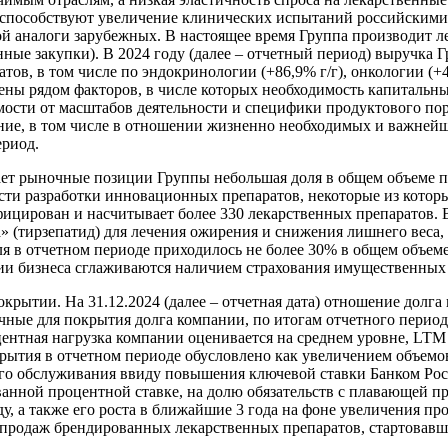
и способствуют увеличение клинических испытаний российскими
 аналоги зарубежных. В настоящее время Группа производит ле
нные закупки). В 2024 году (далее – отчетный период) выручка Г
в, в том числе по эндокринологии (+86,9% г/г), онкологии (+40
лены рядом факторов, в числе которых необходимость капиталь
мости от масштабов деятельности и специфики продуктового пор
вание, в том числе в отношении жизненно необходимых и важней
ериод.
ет рыночные позиции Группы небольшая доля в общем объеме 
ти разработки инновационных препаратов, некоторые из которы
ицирован и насчитывает более 330 лекарственных препаратов. 
а» (тирзепатид) для лечения ожирения и снижения лишнего веса, 
 в отчетном периоде приходилось не более 30% в общем объеме
ии бизнеса сглаживаются наличием страхования имущественных 
рытии. На 31.12.2024 (далее – отчетная дата) отношение долга
ные для покрытия долга компании, по итогам отчетного перио
роцентная нагрузка компании оценивается на среднем уровне, 
окрытия в отчетном периоде обусловлено как увеличением объемов 
го обслуживания ввиду повышения ключевой ставки Банком Росс
ванной процентной ставке, на долю обязательств с плавающей п
, а также его роста в ближайшие 3 года на фоне увеличения про
продаж брендированных лекарственных препаратов, стартовавших