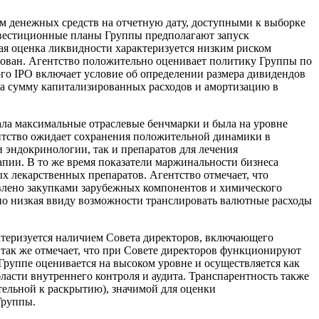
м денежных средств на отчетную дату, доступными к выборке
нвестиционные планы Группы предполагают запуск
ая оценка ликвидности характеризуется низким риском
ован. Агентство положительно оценивает политику Группы по
го IPO включает условие об определении размера дивидендов
на сумму капитализированных расходов и амортизацию в
ала максимальные отраслевые бенчмарки и была на уровне
гентство ожидает сохранения положительной динамики в
и эндокринологии, так и препаратов для лечения
пии. В то же время показатели маржинальности бизнеса
х лекарственных препаратов. Агентство отмечает, что
влено закупками зарубежных компонентов и химического
нно низкая ввиду возможности транслировать валютные расходы
ктеризуется наличием Совета директоров, включающего
 так же отмечает, что при Совете директоров функционируют
Группе оценивается на высоком уровне и осуществляется как
ласти внутреннего контроля и аудита. Транспарентность также
тельной к раскрытию), значимой для оценки
Группы.