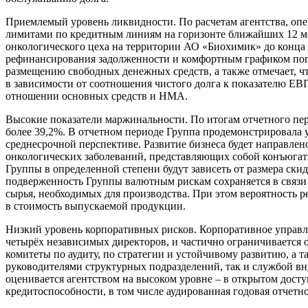
Приемлемый уровень ликвидности. По расчетам агентства, оп
лимитами по кредитным линиям на горизонте ближайших 12 ме
онкологического цеха на территории АО «Биохимик» до конца 
рефинансирования задолженности и комфортным графиком пог
размещению свободных денежных средств, а также отмечает, ч
в зависимости от соотношения чистого долга к показателю EB
отношении основных средств и НМА.
Высокие показатели маржинальности. По итогам отчетного пе
более 39,2%. В отчетном периоде Группа продемонстрировала у
среднесрочной перспективе. Развитие бизнеса будет направлено
онкологических заболеваний, представляющих собой конъюгат
Группы в определенной степени будут зависеть от размера ски
подверженность Группы валютным рискам сохраняется в связи
сырья, необходимых для производства. При этом вероятность 
в стоимость выпускаемой продукции.
Низкий уровень корпоративных рисков. Корпоративное управл
четырёх независимых директоров, и частично ограничивается 
комитеты по аудиту, по стратегии и устойчивому развитию, а 
руководителями структурных подразделений, так и службой вну
оценивается агентством на высоком уровне – в открытом дост
кредитоспособности, в том числе аудированная годовая отчет