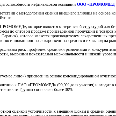
дитоспособности нефинансовой компании
ООО «ПРОМОМЕД
ствии с методологией оценки внешнего влияния на основе к
йтинга.
МОМЕД», которое является материнской структурой для бизн
м домом по оптовой продаже произведенной продукции и товаро
нск), которое является производителем лекарственных препар
дство инновационных лекарственных средств и их вывод на рын
траслевым риск-профилем, средними рыночными и конкурентным
сти, высокими показателями маржинальности и низкий уровень
мое лицо») присвоен на основе консолидированной отчетнос
ношению к ПАО «ПРОМОМЕД» (99,9% доля участия) и входит в 
тчетности Группы составляет более 30%.
тной оценкой устойчивости к внешним шокам и средней оценкой
имым отраслям, а низкая эластичность спроса на лекарственные