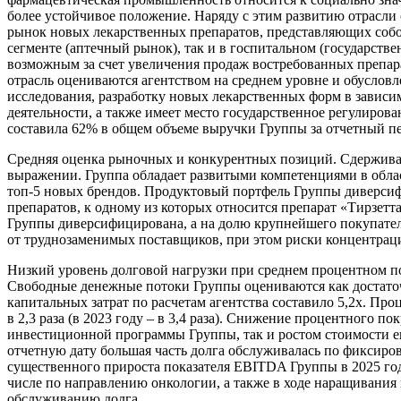
более устойчивое положение. Наряду с этим развитию отрасл
рынок новых лекарственных препаратов, представляющих собой
сегменте (аптечный рынок), так и в госпитальном (государстве
возможным за счет увеличения продаж востребованных препарато
отрасль оцениваются агентством на среднем уровне и обуслов
исследования, разработку новых лекарственных форм в зависи
деятельности, а также имеет место государственное регулиро
составила 62% в общем объеме выручки Группы за отчетный п
Средняя оценка рыночных и конкурентных позиций. Сдержива
выражении. Группа обладает развитыми компетенциями в облас
топ-5 новых брендов. Продуктовый портфель Группы диверсиф
препаратов, к одному из которых относится препарат «Тирзетт
Группы диверсифицирована, а на долю крупнейшего покупателя
от труднозаменимых поставщиков, при этом риски концентрац
Низкий уровень долговой нагрузки при среднем процентном пок
Свободные денежные потоки Группы оцениваются как достаточ
капитальных затрат по расчетам агентства составило 5,2х. П
в 2,3 раза (в 2023 году – в 3,4 раза). Снижение процентного п
инвестиционной программы Группы, так и ростом стоимости е
отчетную дату большая часть долга обслуживалась по фиксиро
существенного прироста показателя EBITDA Группы в 2025 году
числе по направлению онкологии, а также в ходе наращивания 
обслуживанию долга.