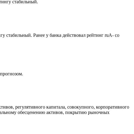
тингу стабильный.
у стабильный. Ранее у банка действовал рейтинг ruA- со
 прогнозом.
ктивов, регулятивного капитала, совокупного, корпоративного
циальному обесценению активов, покрытию рыночных