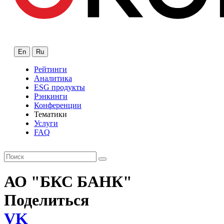
En
Ru
Рейтинги
Аналитика
ESG продукты
Рэнкинги
Конференции
Тематики
Услуги
FAQ
АО "БКС БАНК"
Поделиться
VK