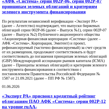
«АФК «Система» серии 002P-06, серии 002P-07
принципам зеленых облигаций и критериям
зеленого инструмента финансирования
По результатам независимой верификации «Эксперт РА»
(далее – Агентство) подтверждает, что выпуски биржевых
облигаций серии 002Р-06 (далее – Выпуск №1), серии 002Р-07
(далее – Выпуск №2) Публичного акционерного общества
«Акционерная финансовая корпорация «Система» (далее –
АФК «Система», Корпорация, Эмитент) и проект,
рефинансируемый (частично финансируемый) за счет средств
от их размещения, продолжают соответствовать и будут
соответствовать до погашения принципам зеленых облигаций
(GBP) Международной ассоциации рынков капитала (ICMA)
(далее – Принципы зеленых облигаций) и критериям зеленого
инструмента финансирования в соответствии с
постановлением Правительства Российской Федерации №
1587 от 21.09.2021 (далее – ПП РФ № 1587).
01.06.2026
«Эксперт РА» присвоил кредитный рейтинг
облигациям ПАО АФК «Система» серии 002Р-12
на уровне ruAA-