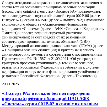
Следуя методологии выражения независимого заключения о
соответствии облигаций принципам зеленых облигаций
(second party opinion) агентство «Эксперт РА» подтверждает,
что планируемые выпуски облигаций серии 002Р-06 (далее –
Выпуск №1), серии 002Р-07 (далее – Выпуск №2) Публичного
акционерного общества «Акционерная финансовая
корпорация «Система» (далее – АФК «Система», Корпорация,
Эмитент) и проект, рефинансируемый (частично
финансируемый) за счет средств от их размещения,
соответствуют принципам зеленых облигаций (GBP)
Международной ассоциации рынков капитала (ICMA) (далее
– Принципы зеленых облигаций) и критериям зеленого
финансового инструмента в соответствии с постановлением
Правительства РФ № 1587 от 21.09.2021 «Об утверждении
критериев проектов устойчивого (в том числе зеленого)
развития в Российской Федерации и требований к системе
верификации инструментов финансирования устойчивого
развития в Российской Федерации» (далее – Таксономия).
20.11.2025
«Эксперт РА» отозвало без подтверждения
кредитный рейтинг облигаций ПАО АФК
«Система» серии 001Р-02 в связи с их полным