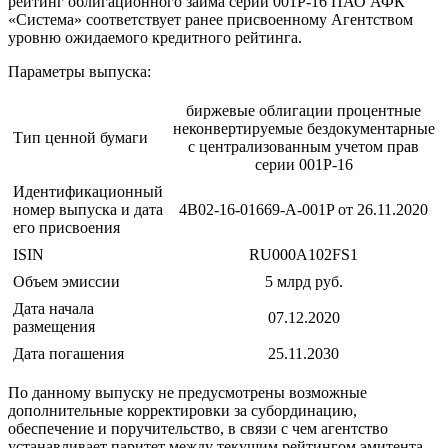
рейтинг облигационного займа серии 001P-16 ПАО АФК
«Система» соответствует ранее присвоенному Агентством
уровню ожидаемого кредитного рейтинга.
Параметры выпуска:
биржевые облигации процентные
неконвертируемые бездокументарные
Тип ценной бумаги
с централизованным учетом прав
серии 001P-16
Идентификационный
номер выпуска и дата
4B02-16-01669-A-001P от 26.11.2020
его присвоения
ISIN
RU000A102FS1
Объем эмиссии
5 млрд руб.
Дата начала
07.12.2020
размещения
Дата погашения
25.11.2030
По данному выпуску не предусмотрены возможные
дополнительные корректировки за субординацию,
обеспечение и поручительство, в связи с чем агентство
устанавливает паритет между текущим рейтингом эмитента