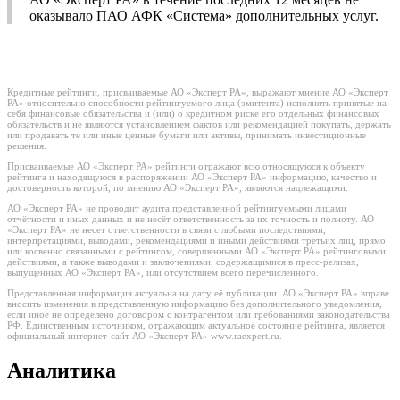
оказывало ПАО АФК «Система» дополнительных услуг.
Кредитные рейтинги, присваиваемые АО «Эксперт РА», выражают мнение АО «Эксперт
РА» относительно способности рейтингуемого лица (эмитента) исполнять принятые на
себя финансовые обязательства и (или) о кредитном риске его отдельных финансовых
обязательств и не являются установлением фактов или рекомендацией покупать, держать
или продавать те или иные ценные бумаги или активы, принимать инвестиционные
решения.
Присваиваемые АО «Эксперт РА» рейтинги отражают всю относящуюся к объекту
рейтинга и находящуюся в распоряжении АО «Эксперт РА» информацию, качество и
достоверность которой, по мнению АО «Эксперт РА», являются надлежащими.
АО «Эксперт РА» не проводит аудита представленной рейтингуемыми лицами
отчётности и иных данных и не несёт ответственность за их точность и полноту. АО
«Эксперт РА» не несет ответственности в связи с любыми последствиями,
интерпретациями, выводами, рекомендациями и иными действиями третьих лиц, прямо
или косвенно связанными с рейтингом, совершенными АО «Эксперт РА» рейтинговыми
действиями, а также выводами и заключениями, содержащимися в пресс-релизах,
выпущенных АО «Эксперт РА», или отсутствием всего перечисленного.
Представленная информация актуальна на дату её публикации. АО «Эксперт РА» вправе
вносить изменения в представленную информацию без дополнительного уведомления,
если иное не определено договором с контрагентом или требованиями законодательства
РФ. Единственным источником, отражающим актуальное состояние рейтинга, является
официальный интернет-сайт АО «Эксперт РА» www.raexpert.ru.
Аналитика