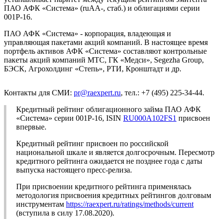
ПАО АФК «Система» (ruAA-, стаб.) и облигациями серии
001Р-16.
ПАО АФК «Система» - корпорация, владеющая и
управляющая пакетами акций компаний. В настоящее время
портфель активов АФК «Система» составляют контрольные
пакеты акций компаний МТС, ГК «Медси», Segezha Group,
БЭСК, Агрохолдинг «Степь», РТИ, Кронштадт и др.
Контакты для СМИ:
pr@raexpert.ru
, тел.: +7 (495) 225-34-44.
Кредитный рейтинг облигационного займа ПАО АФК
«Система» серии 001P-16, ISIN
RU000A102FS1
присвоен
впервые.
Кредитный рейтинг присвоен по российской
национальной шкале и является долгосрочным. Пересмотр
кредитного рейтинга ожидается не позднее года с даты
выпуска настоящего пресс-релиза.
При присвоении кредитного рейтинга применялась
методология присвоения кредитных рейтингов долговым
инструментам
https://raexpert.ru/ratings/methods/current
(вступила в силу 17.08.2020).