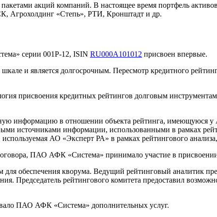
пакетами акций компаний. В настоящее время портфель активо
К, Агрохолдинг «Степь», РТИ, Кронштадт и др.
ема» серии 001P-12, ISIN
RU000A101012
присвоен впервые.
кале и является долгосрочным. Пересмотр кредитного рейтинга
логия присвоения кредитных рейтингов долговым инструмента
ую информацию в отношении объекта рейтинга, имеющуюся у АО
ыми источниками информации, использованными в рамках рейт
используемая АО «Эксперт РА» в рамках рейтингового анализа,
договора, ПАО АФК «Система» принимало участие в присвоении
м для обеспечения кворума. Ведущий рейтинговый аналитик пр
ния. Председатель рейтингового комитета предоставил возможно
зывало ПАО АФК «Система» дополнительных услуг.