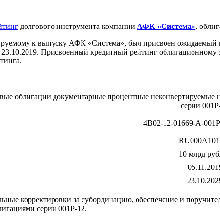
йтинг
долгового инструмента компании
АФК «Система»
, обли
ируемому к выпуску АФК «Система», был присвоен ожидаемый к
23.10.2019. Присвоенный кредитный рейтинг облигационному з
тинга.
вые облигации документарные процентные неконвертируемые н
серии 001P
4B02-12-01669-A-001P 
RU000A101
10 млрд руб
05.11.201
23.10.202
ые корректировки за субординацию, обеспечение и поручительс
лигациями серии 001P-12.