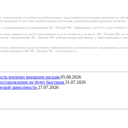
 относительно способности рейтингуемого лица (эмитента) исполнять принятые на себя фи
или продавать те или иные ценные бумаги или активы, принимать инвестиционные решения.
а и находящуюся в распоряжении АО «Эксперт РА» информацию, качество и достоверност
иных данных и не несёт ответственность за их точность и полноту. АО «Эксперт РА» не н
тингом, совершенными АО «Эксперт РА» рейтинговыми действиями, а также выводами и за
носить изменения в представленную информацию без дополнительного уведомления, если ин
льный интернет-сайт АО «Эксперт РА» www.raexpert.ru.
вость вопреки внешним рискам
05.08.2026
восстановление не будет быстрым
31.07.2026
еской зависимости
27.07.2026