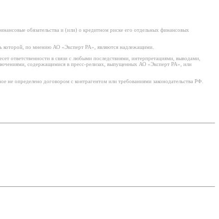
нансовые обязательства и (или) о кредитном риске его отдельных финансовых
ь которой, по мнению АО «Эксперт РА», являются надлежащими.
есет ответственности в связи с любыми последствиями, интерпретациями, выводами,
ключениями, содержащимися в пресс-релизах, выпущенных АО «Эксперт РА», или
ое не определено договором с контрагентом или требованиями законодательства РФ.