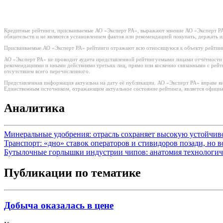
Кредитные рейтинги, присваиваемые АО «Эксперт РА», выражают мнение АО «Эксперт РА»
обязательств и не являются установлением фактов или рекомендацией покупать, держать 
Присваиваемые АО «Эксперт РА» рейтинги отражают всю относящуюся к объекту рейтинг
АО «Эксперт РА» не проводит аудита представленной рейтингуемыми лицами отчётности и 
рекомендациями и иными действиями третьих лиц, прямо или косвенно связанными с рей
отсутствием всего перечисленного.
Представленная информация актуальна на дату её публикации. АО «Эксперт РА» вправе в
Единственным источником, отражающим актуальное состояние рейтинга, является официа
Аналитика
Минеральные удобрения: отрасль сохраняет высокую устойчи
Транспорт: «дно» ставок операторов и стивидоров позади, но 
Бутылочные горлышки индустрии чипов: анатомия технологич
Публикации по тематике
Добыча оказалась в цене