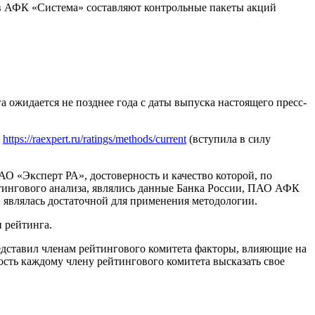
в АФК «Система» составляют контрольные пакеты акций
 ожидается не позднее года с даты выпуска настоящего пресс-
м
https://raexpert.ru/ratings/methods/current
(вступила в силу
 «Эксперт РА», достоверность и качество которой, по
ингового анализа, являлись данные Банка России, ПАО АФК
 являлась достаточной для применения методологии.
 рейтинга.
едставил членам рейтингового комитета факторы, влияющие на
сть каждому члену рейтингового комитета высказать свое