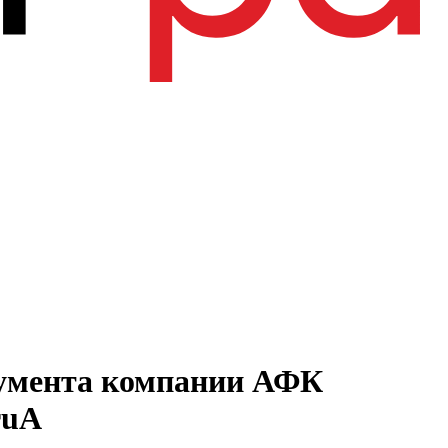
румента компании АФК
ruА