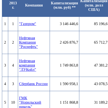
Капитализация
2013
Капитализация
Компания
(млн. долл
г.
(млн. руб) **
США)
1
1
"Газпром"
3 146 446,6
85 196,6
Нефтяная
2
2
Компания
2 426 876,7
65 712,7
"Роснефть"
Нефтяная
3
4
компания
1 749 863,8
47 381,2
"ЛУКойл"
4
3
Сбербанк России
1 590 958,1
43 078,5
ГМК
5
10
"Норильский
1 151 868,8
31 189,2
никель"