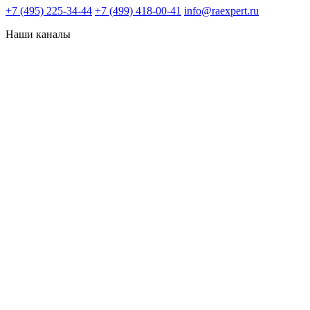
+7 (495) 225-34-44
+7 (499) 418-00-41
info@raexpert.ru
Наши каналы