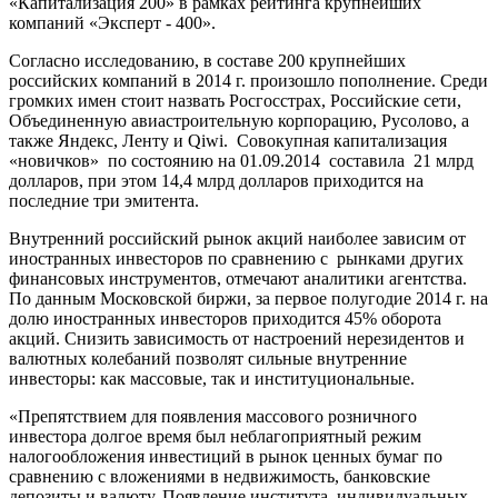
«Капитализация 200» в рамках рейтинга крупнейших
компаний «Эксперт - 400».
Согласно исследованию, в составе 200 крупнейших
российских компаний в 2014 г. произошло пополнение. Среди
громких имен стоит назвать Росгосстрах, Российские сети,
Объединенную авиастроительную корпорацию, Русолово, а
также Яндекс, Ленту и Qiwi. Совокупная капитализация
«новичков» по состоянию на 01.09.2014 составила 21 млрд
долларов, при этом 14,4 млрд долларов приходится на
последние три эмитента.
Внутренний российский рынок акций наиболее зависим от
иностранных инвесторов по сравнению с рынками других
финансовых инструментов, отмечают аналитики агентства.
По данным Московской биржи, за первое полугодие 2014 г. на
долю иностранных инвесторов приходится 45% оборота
акций. Снизить зависимость от настроений нерезидентов и
валютных колебаний позволят сильные внутренние
инвесторы: как массовые, так и институциональные.
«Препятствием для появления массового розничного
инвестора долгое время был неблагоприятный режим
налогообложения инвестиций в рынок ценных бумаг по
сравнению с вложениями в недвижимость, банковские
депозиты и валюту. Появление института индивидуальных