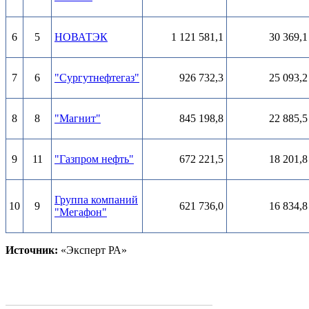
6
5
НОВАТЭК
1 121 581,1
30 369,1
7
6
"Сургутнефтегаз"
926 732,3
25 093,2
8
8
"Магнит"
845 198,8
22 885,5
9
11
"Газпром нефть"
672 221,5
18 201,8
Группа компаний
10
9
621 736,0
16 834,8
"Мегафон"
Источник:
«Эксперт РА»