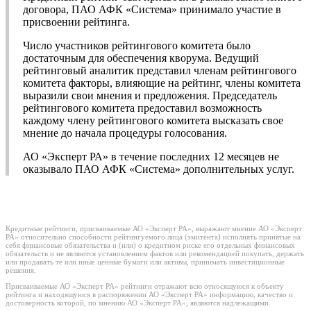
договора, ПАО АФК «Система» принимало участие в
присвоении рейтинга.
Число участников рейтингового комитета было
достаточным для обеспечения кворума. Ведущий
рейтинговый аналитик представил членам рейтингового
комитета факторы, влияющие на рейтинг, члены комитета
выразили свои мнения и предложения. Председатель
рейтингового комитета предоставил возможность
каждому члену рейтингового комитета высказать свое
мнение до начала процедуры голосования.
АО «Эксперт РА» в течение последних 12 месяцев не
оказывало ПАО АФК «Система» дополнительных услуг.
Кредитные рейтинги, присваиваемые АО «Эксперт РА», выражают мнение АО «Эксперт
РА» относительно способности рейтингуемого лица (эмитента) исполнять принятые на
себя финансовые обязательства и (или) о кредитном риске его отдельных финансовых
обязательств и не являются установлением фактов или рекомендацией покупать, держать
или продавать те или иные ценные бумаги или активы, принимать инвестиционные
решения.
Присваиваемые АО «Эксперт РА» рейтинги отражают всю относящуюся к объекту
рейтинга и находящуюся в распоряжении АО «Эксперт РА» информацию, качество и
достоверность которой, по мнению АО «Эксперт РА», являются надлежащими.