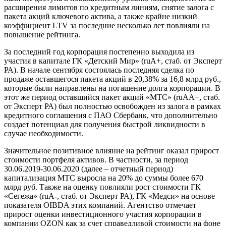
расширения лимитов по кредитным линиям, снятие залога с
пакета акций ключевого актива, а также крайне низкий
коэффициент LTV за последние несколько лет повлияли на
повышение рейтинга.
За последний год корпорация постепенно выходила из
участия в капитале ГК «Детский Мир» (ruA+, стаб. от Эксперт
РА). В начале сентября состоялась последняя сделка по
продаже оставшегося пакета акций в 20,38% за 16,8 млрд руб.,
которые были направлены на погашение долга корпорации. В
этот же период оставшийся пакет акций «МТС» (ruAA+, стаб.
от Эксперт РА) был полностью освобожден из залога в рамках
кредитного соглашения с ПАО Сбербанк, что дополнительно
создает потенциал для получения быстрой ликвидности в
случае необходимости.
Значительное позитивное влияние на рейтинг оказал прирост
стоимости портфеля активов. В частности, за период
30.06.2019-30.06.2020 (далее – отчетный период)
капитализация МТС выросла на 20% до суммы более 670
млрд руб. Также на оценку повлияли рост стоимости ГК
«Сегежа» (ruA-, стаб. от Эксперт РА), ГК «Медси» на основе
показателя OIBDA этих компаний. Агентство отмечает
прирост оценки инвестиционного участия корпорации в
компании OZON как за счет справедливой стоимости на фоне