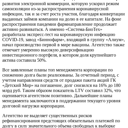
развития электронной коммерции, которую ускорил режим
самоизоляции из-за распространения коронавирусной
инфекции, так и за счет роста участия, благодаря конвертации
выданных займов компании на долю в ее капитале. На фоне
распространения пандемии фармнаправление продолжает
активно развиваться. А именно «Система-БиоТех»
разработала экспресс-тест на коронавирусную инфекцию
COVID-19, завод «Биннофарм», входящий в группу «Алиум»,
начал производство первой в мире вакцины. Агентство также
отмечает умеренно высокую диверсификацию
инвестиционного портфеля, в котором доля крупнейшего
актива составила 50%.
Все заявленные планы топ менеджмента корпорации по
снижению долга были реализованы. За отчетный период, с
учетом направления средств от продажи пакета акций ГК
«Детский Мир» на погашение, долг снизился на 16% до 180
млрд руб. Таким образом показатель LTV составил 32%, что
оценивается агентством позитивно. Дальнейшие планы
менеджмента заключаются в поддержании текущего уровня
долговой нагрузки корпорации.
Агентство не выделяет существенных рисков
рефинансирования предстоящих обязательных платежей по
долгу в силу значительного объема свободных к выборке