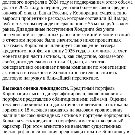
долгового портфеля в 2024 году и поддержанием этого объема
долга в 2025 году, в период действия более высокой средней
ключевой ставки Банка России, у Корпорации существенно
выросли процентные расходы, которые составили 83,8 млрд.
руб. в отчетном периоде по сравнению с 55 млрд. руб. годом
ранее. Дивидендные поступления Холдинга без учета
поступлений от сделанных ранее инвестиций и монетизаций
в отчетном периоде были значительно ниже процентных
платежей. Корпорация планирует сокращение размера
кредитного портфеля к концу 2026 года, в том числе за счет
монетизации части активов, и, как следствие, ожидаемого
свободного денежного потока. Однако, агентство
консервативно оценивает планы компании по монетизации
активов и возможности Холдинга значительно снизить
долговую нагрузку в ближайшей перспективе.
Высокая оценка ликвидности.
Кредитный портфель
Корпорации высоко диверсифицирован, около половины
портфеля представлено облигационными займами. Оценки
текущей ликвидности и достаточности денежного потока на
горизонте 18 месяцев находятся на высоком уровне ввиду
наличия высоко ликвидных активов в портфеле Корпорации.
Большая часть кредитного портфеля имеет краткосрочный
характер. При этом агентство не выделяет существенных
рисков рефинансирования предстоящих платежей по долгу в