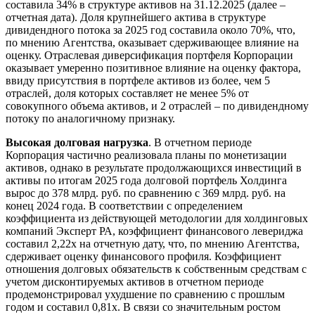
составила 34% в структуре активов на 31.12.2025 (далее –
отчетная дата). Доля крупнейшего актива в структуре
дивидендного потока за 2025 год составила около 70%, что,
по мнению Агентства, оказывает сдерживающее влияние на
оценку. Отраслевая диверсификация портфеля Корпорации
оказывает умеренно позитивное влияние на оценку фактора,
ввиду присутствия в портфеле активов из более, чем 5
отраслей, доля которых составляет не менее 5% от
совокупного объема активов, и 2 отраслей – по дивидендному
потоку по аналогичному признаку.
Высокая долговая нагрузка
. В отчетном периоде
Корпорация частично реализовала планы по монетизации
активов, однако в результате продолжающихся инвестиций в
активы по итогам 2025 года долговой портфель Холдинга
вырос до 378 млрд. руб. по сравнению с 369 млрд. руб. на
конец 2024 года. В соответствии с определением
коэффициента из действующей методологии для холдинговых
компаний Эксперт РА, коэффициент финансового левериджа
составил 2,22х на отчетную дату, что, по мнению Агентства,
сдерживает оценку финансового профиля. Коэффициент
отношения долговых обязательств к собственным средствам с
учетом дисконтируемых активов в отчетном периоде
продемонстрировал ухудшение по сравнению с прошлым
годом и составил 0,81х. В связи со значительным ростом