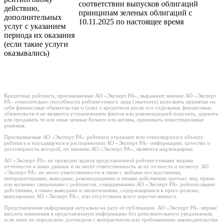
соответствии выпусков облигаций
действию,
принципам зеленых облигаций с
дополнительных
10.11.2025 по настоящее время
услуг с указанием
периода их оказания
(если такие услуги
оказывались)
Кредитные рейтинги, присваиваемые АО «Эксперт РА», выражают мнение АО «Эксперт
РА» относительно способности рейтингуемого лица (эмитента) исполнять принятые на
себя финансовые обязательства и (или) о кредитном риске его отдельных финансовых
обязательств и не являются установлением фактов или рекомендацией покупать, держать
или продавать те или иные ценные бумаги или активы, принимать инвестиционные
решения.
Присваиваемые АО «Эксперт РА» рейтинги отражают всю относящуюся к объекту
рейтинга и находящуюся в распоряжении АО «Эксперт РА» информацию, качество и
достоверность которой, по мнению АО «Эксперт РА», являются надлежащими.
АО «Эксперт РА» не проводит аудита представленной рейтингуемыми лицами
отчётности и иных данных и не несёт ответственность за их точность и полноту. АО
«Эксперт РА» не несет ответственности в связи с любыми последствиями,
интерпретациями, выводами, рекомендациями и иными действиями третьих лиц, прямо
или косвенно связанными с рейтингом, совершенными АО «Эксперт РА» рейтинговыми
действиями, а также выводами и заключениями, содержащимися в пресс-релизах,
выпущенных АО «Эксперт РА», или отсутствием всего перечисленного.
Представленная информация актуальна на дату её публикации. АО «Эксперт РА» вправе
вносить изменения в представленную информацию без дополнительного уведомления,
если иное не определено договором с контрагентом или требованиями законодательства