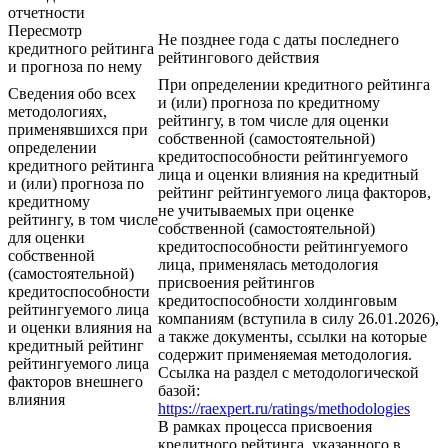
отчетности
Пересмотр
Не позднее года с даты последнего
кредитного рейтинга
рейтингового действия
и прогноза по нему
При определении кредитного рейтинга
Сведения обо всех
и (или) прогноза по кредитному
методологиях,
рейтингу, в том числе для оценки
применявшихся при
собственной (самостоятельной)
определении
кредитоспособности рейтингуемого
кредитного рейтинга
лица и оценки влияния на кредитный
и (или) прогноза по
рейтинг рейтингуемого лица факторов,
кредитному
не учитываемых при оценке
рейтингу, в том числе
собственной (самостоятельной)
для оценки
кредитоспособности рейтингуемого
собственной
лица, применялась методология
(самостоятельной)
присвоения рейтингов
кредитоспособности
кредитоспособности холдинговым
рейтингуемого лица
компаниям (вступила в силу 26.01.2026),
и оценки влияния на
а также документы, ссылки на которые
кредитный рейтинг
содержит применяемая методология.
рейтингуемого лица
Ссылка на раздел с методологической
факторов внешнего
базой:
влияния
https://raexpert.ru/ratings/methodologies
В рамках процесса присвоения
кредитного рейтинга, указанного в