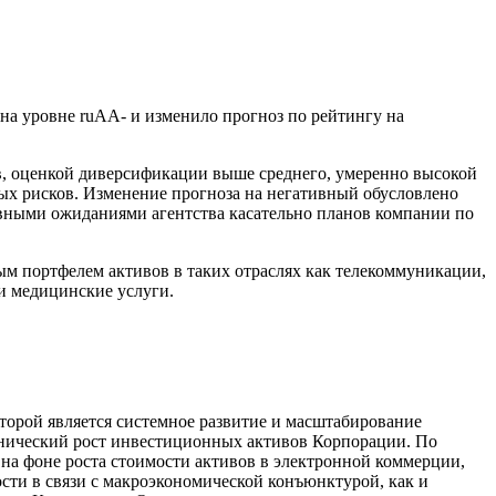
на уровне ruAA- и изменило прогноз по рейтингу на
, оценкой диверсификации выше среднего, умеренно высокой
ых рисков. Изменение прогноза на негативный обусловлено
вными ожиданиями агентства касательно планов компании по
м портфелем активов в таких отраслях как телекоммуникации,
м и медицинские услуги.
торой является системное развитие и масштабирование
ганический рост инвестиционных активов Корпорации. По
 на фоне роста стоимости активов в электронной коммерции,
ти в связи с макроэкономической конъюнктурой, как и