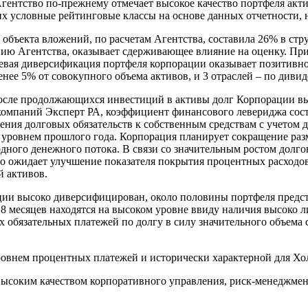
гентство по-прежнему отмечает высокое качество портфеля акт
х условные рейтинговые классы на основе данных отчетности, 
бъекта вложений, по расчетам Агентства, составила 26% в структ
ению Агентства, оказывает сдерживающее влияние на оценку. Пр
вая диверсификация портфеля корпорации оказывает позитивное
 менее 5% от совокупного объема активов, и 3 отраслей – по див
после продолжающихся инвестиций в активы долг Корпорации выр
мпаний Эксперт РА, коэффициент финансового левериджа состав
ния долговых обязательств к собственным средствам с учетом 
уровнем прошлого года. Корпорация планирует сокращение разме
одного денежного потока. В связи со значительным ростом долг
о ожидает улучшение показателя покрытия процентных расходов в
й активов.
ии высоко диверсифицирован, около половины портфеля предс
18 месяцев находятся на высоком уровне ввиду наличия высоко 
 обязательных платежей по долгу в силу значительного объема
овнем процентных платежей и исторически характерной для Хо
высоким качеством корпоративного управления, риск-менеджме