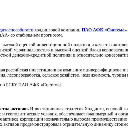
едитоспособности
холдинговой компании
ПАО АФК «Система»
ruAA- со стабильным прогнозом.
высокой оценкой инвестиционной политики и качества активов
 низкой маржинальностью и высокой оценкой блока корпоративн
есткой денежно-кредитной политики и относительно консервати
ая российская инвестиционная компания с диверсифицированны
ия, лесопереработка, сельское хозяйство, недвижимость, туриз
и по РСБУ ПАО АФК «Система».
ства активов.
Инвестиционная стратегия Холдинга, основой ко
ые и геополитические условия, обеспечивает планомерный и ор
еля активов корпорации незначительно выросла преимущественно
х активов продемонстрировала отрицательную динамику стоимос