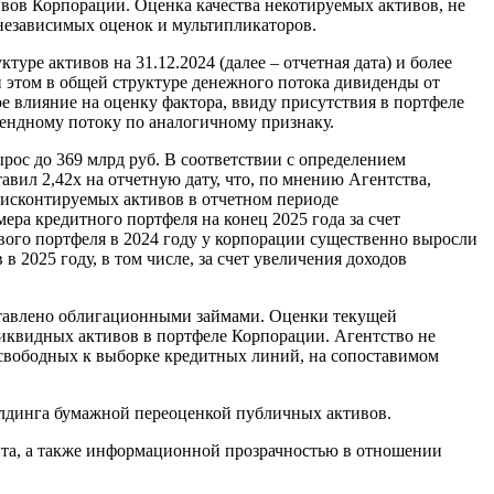
ивов Корпорации. Оценка качества некотируемых активов, не
независимых оценок и мультипликаторов.
уре активов на 31.12.2024 (далее – отчетная дата) и более
и этом в общей структуре денежного потока дивиденды от
 влияние на оценку фактора, ввиду присутствия в портфеле
идендному потоку по аналогичному признаку.
ос до 369 млрд руб. В соответствии с определением
ил 2,42х на отчетную дату, что, по мнению Агентства,
дисконтируемых активов в отчетном периоде
ра кредитного портфеля на конец 2025 года за счет
ового портфеля в 2024 году у корпорации существенно выросли
 2025 году, в том числе, за счет увеличения доходов
тавлено облигационными займами. Оценки текущей
ликвидных активов в портфеле Корпорации. Агентство не
 свободных к выборке кредитных линий, на сопоставимом
лдинга бумажной переоценкой публичных активов.
нта, а также информационной прозрачностью в отношении