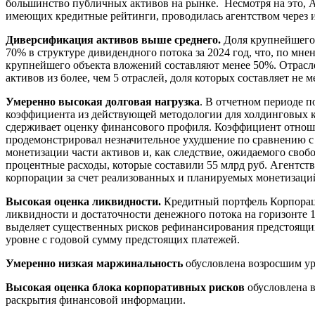
большинство публичных активов на рынке. Несмотря на это, А
имеющих кредитные рейтинги, проводилась агентством через и
Диверсификация активов выше среднего.
Доля крупнейшего о
70% в структуре дивидендного потока за 2024 год, что, по мн
крупнейшего объекта вложений составляют менее 50%. Отрасле
активов из более, чем 5 отраслей, доля которых составляет не
Умеренно высокая долговая нагрузка
. В отчетном периоде 
коэффициента из действующей методологии для холдинговых ко
сдерживает оценку финансового профиля. Коэффициент отноше
продемонстрировал незначительное ухудшение по сравнению с 
монетизации части активов и, как следствие, ожидаемого своб
процентные расходы, которые составили 55 млрд руб. Агентств
корпорации за счет реализованных и планируемых монетизаци
Высокая оценка ликвидности.
Кредитный портфель Корпорац
ликвидности и достаточности денежного потока на горизонте 
выделяет существенных рисков рефинансирования предстоящих
уровне с годовой сумму предстоящих платежей.
Умеренно низкая маржинальность
обусловлена возросшим ур
Высокая оценка блока корпоративных рисков
обусловлена 
раскрытия финансовой информации.