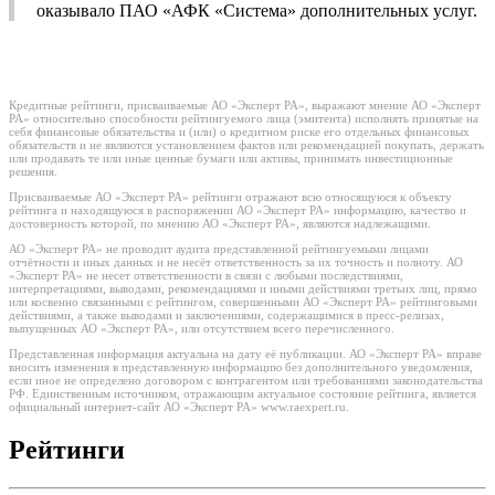
оказывало ПАО «АФК «Система» дополнительных услуг.
Кредитные рейтинги, присваиваемые АО «Эксперт РА», выражают мнение АО «Эксперт
РА» относительно способности рейтингуемого лица (эмитента) исполнять принятые на
себя финансовые обязательства и (или) о кредитном риске его отдельных финансовых
обязательств и не являются установлением фактов или рекомендацией покупать, держать
или продавать те или иные ценные бумаги или активы, принимать инвестиционные
решения.
Присваиваемые АО «Эксперт РА» рейтинги отражают всю относящуюся к объекту
рейтинга и находящуюся в распоряжении АО «Эксперт РА» информацию, качество и
достоверность которой, по мнению АО «Эксперт РА», являются надлежащими.
АО «Эксперт РА» не проводит аудита представленной рейтингуемыми лицами
отчётности и иных данных и не несёт ответственность за их точность и полноту. АО
«Эксперт РА» не несет ответственности в связи с любыми последствиями,
интерпретациями, выводами, рекомендациями и иными действиями третьих лиц, прямо
или косвенно связанными с рейтингом, совершенными АО «Эксперт РА» рейтинговыми
действиями, а также выводами и заключениями, содержащимися в пресс-релизах,
выпущенных АО «Эксперт РА», или отсутствием всего перечисленного.
Представленная информация актуальна на дату её публикации. АО «Эксперт РА» вправе
вносить изменения в представленную информацию без дополнительного уведомления,
если иное не определено договором с контрагентом или требованиями законодательства
РФ. Единственным источником, отражающим актуальное состояние рейтинга, является
официальный интернет-сайт АО «Эксперт РА» www.raexpert.ru.
Рейтинги