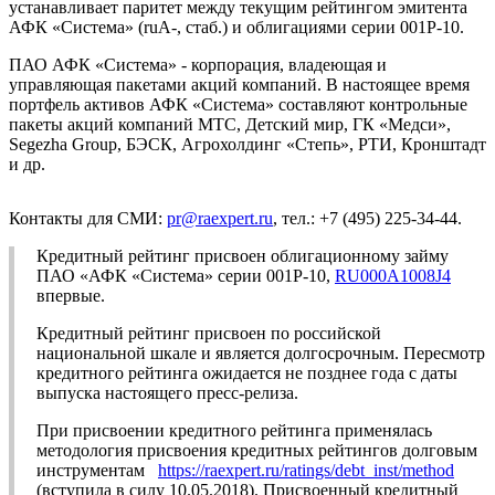
устанавливает паритет между текущим рейтингом эмитента
АФК «Система» (ruA-, стаб.) и облигациями серии 001Р-10.
ПАО АФК «Система» - корпорация, владеющая и
управляющая пакетами акций компаний. В настоящее время
портфель активов АФК «Система» составляют контрольные
пакеты акций компаний МТС, Детский мир, ГК «Медси»,
Segezha Group, БЭСК, Агрохолдинг «Степь», РТИ, Кронштадт
и др.
Контакты для СМИ:
pr@raexpert.ru
, тел.: +7 (495) 225-34-44.
Кредитный рейтинг присвоен облигационному займу
ПАО «АФК «Система» серии 001Р-10,
RU000A1008J4
впервые.
Кредитный рейтинг присвоен по российской
национальной шкале и является долгосрочным. Пересмотр
кредитного рейтинга ожидается не позднее года с даты
выпуска настоящего пресс-релиза.
При присвоении кредитного рейтинга применялась
методология присвоения кредитных рейтингов долговым
инструментам
https://raexpert.ru/ratings/debt_inst/method
(вступила в силу 10.05.2018). Присвоенный кредитный