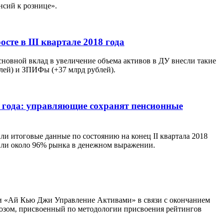
нсий к рознице».
те в III квартале 2018 года
Основной вклад в увеличение объема активов в ДУ внесли такие
лей) и ЗПИФы (+37 млрд рублей).
8 года: управляющие сохранят пенсионные
или итоговые данные по состоянию на конец II квартала 2018
 или около 96% рынка в денежном выражении.
ии «Ай Кью Джи Управление Активами» в связи с окончанием
нозом, присвоенный по методологии присвоения рейтингов