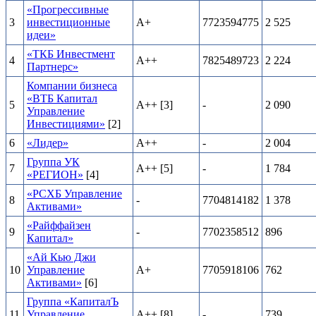
«Прогрессивные
3
инвестиционные
А+
7723594775
2 525
идеи»
«ТКБ Инвестмент
4
А++
7825489723
2 224
Партнерс»
Компании бизнеса
«ВТБ Капитал
5
А++ [3]
-
2 090
Управление
Инвестициями»
[2]
6
«Лидер»
А++
-
2 004
Группа УК
7
А++ [5]
-
1 784
«РЕГИОН»
[4]
«РСХБ Управление
8
-
7704814182
1 378
Активами»
«Райффайзен
9
-
7702358512
896
Капитал»
«Ай Кью Джи
10
Управление
А+
7705918106
762
Активами»
[6]
Группа «КапиталЪ
11
Управление
А++ [8]
-
739