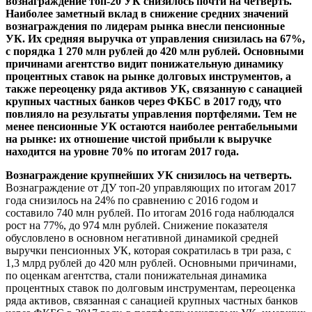
вознаграждение топ-20 УК снизилось почти на четверть.
Наиболее заметный вклад в снижение средних значений
вознаграждения по лидерам рынка внесли пенсионные
УК. Их средняя выручка от управления снизилась на 67%,
с порядка 1 270 млн рублей до 420 млн рублей. Основными
причинами агентство видит понижательную динамику
процентных ставок на рынке долговых инструментов, а
также переоценку ряда активов УК, связанную с санацией
крупных частных банков через ФКБС в 2017 году, что
повлияло на результаты управления портфелями. Тем не
менее пенсионные УК остаются наиболее рентабельными
на рынке: их отношение чистой прибыли к выручке
находится на уровне 70% по итогам 2017 года.
Вознаграждение крупнейших УК снизилось на четверть.
Вознаграждение от ДУ топ-20 управляющих по итогам 2017
года снизилось на 24% по сравнению с 2016 годом и
составило 740 млн рублей. По итогам 2016 года наблюдался
рост на 77%, до 974 млн рублей. Снижение показателя
обусловлено в основном негативной динамикой средней
выручки пенсионных УК, которая сократилась в три раза, с
1,3 млрд рублей до 420 млн рублей. Основными причинами,
по оценкам агентства, стали понижательная динамика
процентных ставок по долговым инструментам, переоценка
ряда активов, связанная с санацией крупных частных банков