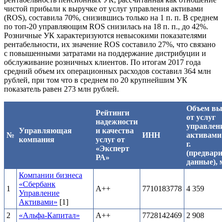
чистой прибыли к выручке от услуг управления активами
(ROS), составила 70%, снизившись только на 1 п. п. В среднем
по топ-20 управляющим ROS снизилась на 18 п. п., до 42%.
Розничные УК характеризуются невысокими показателями
рентабельности, их значение ROS составило 27%, что связано
с повышенными затратами на поддержание дистрибуции и
обслуживание розничных клиентов. По итогам 2017 года
средний объем их операционных расходов составил 364 млн
рублей, при том что в среднем по 20 крупнейшим УК
показатель равен 273 млн рублей.
Объем вы
Рейтинги
от услуг
надежности
управлен
Управляющая
и качества
№
ИНН
активами 
компания
услуг от
г.
«Эксперт
(предвар
РА»
данные), 
Компании бизнеса
«Сбербанк
1
А++
7710183778
4 359
Управление
Активами»
[1]
2
«Альфа-Капитал»
А++
7728142469
2 908