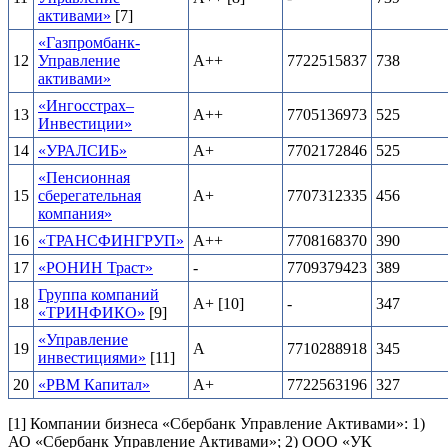
активами»
[7]
«Газпромбанк-
12
Управление
А++
7722515837
738
активами»
«Ингосстрах–
13
А++
7705136973
525
Инвестиции»
14
«УРАЛСИБ»
А+
7702172846
525
«Пенсионная
15
сберегательная
А+
7707312335
456
компания»
16
«ТРАНСФИНГРУП»
А++
7708168370
390
17
«РОНИН Траст»
-
7709379423
389
Группа компаний
18
А+ [10]
-
347
«ТРИНФИКО»
[9]
«Управление
19
А
7710288918
345
инвестициями»
[11]
20
«РВМ Капитал»
А+
7722563196
327
[1] Компании бизнеса «Сбербанк Управление Активами»: 1)
АО «Сбербанк Управление Активами»; 2) ООО «УК