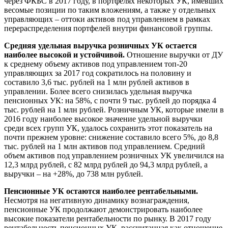
через ФКБС в 2017 году, в портфелях некоторых УК, имевших
весомые позиции по таким вложениям, а также у отдельных
управляющих – оттоки активов под управлением в рамках
перераспределения портфелей внутри финансовой группы.
Средняя удельная выручка розничных УК остается
наиболее высокой и устойчивой.
Отношение выручки от ДУ
к среднему объему активов под управлением топ-20
управляющих за 2017 год сократилось на половину и
составило 3,6 тыс. рублей на 1 млн рублей активов в
управлении. Более всего снизилась удельная выручка
пенсионных УК: на 58%, с почти 9 тыс. рублей до порядка 4
тыс. рублей на 1 млн рублей. Розничным УК, которые имели в
2016 году наиболее высокое значение удельной выручки
среди всех групп УК, удалось сохранить этот показатель на
почти прежнем уровне: снижение составило всего 5%, до 8,8
тыс. рублей на 1 млн активов под управлением. Средний
объем активов под управлением розничных УК увеличился на
12,3 млрд рублей, с 82 млрд рублей до 94,3 млрд рублей, а
выручки – на +28%, до 738 млн рублей.
Пенсионные УК остаются наиболее рентабельными.
Несмотря на негативную динамику вознаграждения,
пенсионные УК продолжают демонстрировать наиболее
высокие показатели рентабельности по рынку. В 2017 году
рентабельность пенсионных УК, рассчитанная как отношение