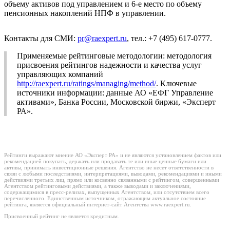
объему активов под управлением и 6-е место по объему
пенсионных накоплений НПФ в управлении.
Контакты для СМИ:
pr@raexpert.ru
, тел.: +7 (495) 617-0777.
Применяемые рейтинговые методологии: методология
присвоения рейтингов надежности и качества услуг
управляющих компаний
http://raexpert.ru/ratings/managing/method/
. Ключевые
источники информации: данные АО «ЕФГ Управление
активами», Банка России, Московской биржи, «Эксперт
РА».
Рейтинги выражают мнение АО «Эксперт РА» и не являются установлением фактов или
рекомендацией покупать, держать или продавать те или иные ценные бумаги или
активы, принимать инвестиционные решения. Агентство не несет ответственности в
связи с любыми последствиями, интерпретациями, выводами, рекомендациями и иными
действиями третьих лиц, прямо или косвенно связанными с рейтингом, совершенными
Агентством рейтинговыми действиями, а также выводами и заключениями,
содержащимися в пресс-релизах, выпущенных Агентством, или отсутствием всего
перечисленного. Единственным источником, отражающим актуальное состояние
рейтинга, является официальный интернет-сайт Агентства www.raexpert.ru.
Присвоенный рейтинг не является кредитным.