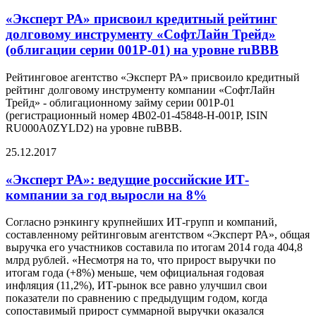
«Эксперт РА» присвоил кредитный рейтинг
долговому инструменту «СофтЛайн Трейд»
(облигации серии 001P-01) на уровне ruBBB
Рейтинговое агентство «Эксперт РА» присвоило кредитный
рейтинг долговому инструменту компании «СофтЛайн
Трейд» - облигационному займу серии 001P-01
(регистрационный номер 4B02-01-45848-H-001P, ISIN
RU000A0ZYLD2) на уровне ruBBB.
25.12.2017
«Эксперт РА»: ведущие российские ИТ-
компании за год выросли на 8%
Согласно рэнкингу крупнейших ИТ-групп и компаний,
составленному рейтинговым агентством «Эксперт РА», общая
выручка его участников составила по итогам 2014 года 404,8
млрд рублей. «Несмотря на то, что прирост выручки по
итогам года (+8%) меньше, чем официальная годовая
инфляция (11,2%), ИТ-рынок все равно улучшил свои
показатели по сравнению с предыдущим годом, когда
сопоставимый прирост суммарной выручки оказался