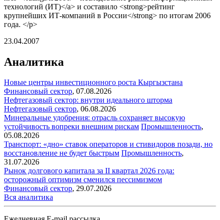
технологий (ИТ)</a> и составило <strong>рейтинг
крупнейших ИТ-компаний в России</strong> по итогам 2006
года. </p>
23.04.2007
Аналитика
Новые центры инвестиционного роста Кыргызстана
Финансовый сектор
,
07.08.2026
Нефтегазовый сектор: внутри идеального шторма
Нефтегазовый сектор
,
06.08.2026
Минеральные удобрения: отрасль сохраняет высокую
устойчивость вопреки внешним рискам
Промышленность
,
05.08.2026
Транспорт: «дно» ставок операторов и стивидоров позади, но
восстановление не будет быстрым
Промышленность
,
31.07.2026
Рынок долгового капитала за II квартал 2026 года:
осторожный оптимизм сменился пессимизмом
Финансовый сектор
,
29.07.2026
Вся аналитика
Ежедневная E-mail рассылка