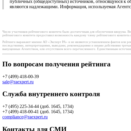
публичных (общедоступных) источников, относящуюся к объ
являются надлежащими. Информация, используемая Агентст
Число участников рейтингового комитета было достаточным для обеспечения кворума. Ве
рейтингового комитета предоставил возможность каждому члену рейтингового комитета в
Рейтинги выражают мнение АО «Эксперт РА» и не являются установлением фактов или рек
последствиями, интерпретациями, выводами, рекомендациями и иными действиями третьи
выпущенных Агентством, или отсутствием всего перечисленного. Единственным источнико
По вопросам получения рейтинга
+7 (499) 418-00-39
sale@raexpert.ru
Служба внутреннего контроля
+7 (495) 225-34-44 (доб. 1645, 1734)
+7 (499) 418-00-41 (доб. 1645, 1734)
compliance@raexpert.ru
Контакты для СМИ