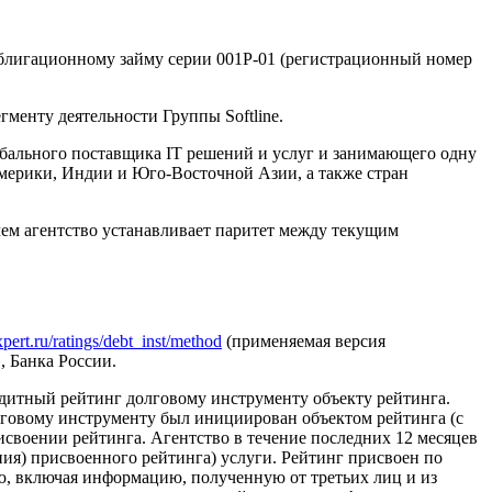
блигационному займу серии 001P-01 (регистрационный номер
гменту деятельности Группы Softline.
лобального поставщика IT решений и услуг и занимающего одну
мерики, Индии и Юго-Восточной Азии, а также стран
чем агентство устанавливает паритет между текущим
expert.ru/ratings/debt_inst/method
(применяемая версия
 Банка России.
едитный рейтинг долговому инструменту объекту рейтинга.
лговому инструменту был инициирован объектом рейтинга (с
своении рейтинга. Агентство в течение последних 12 месяцев
ия) присвоенного рейтинга) услуги. Рейтинг присвоен по
, включая информацию, полученную от третьих лиц и из