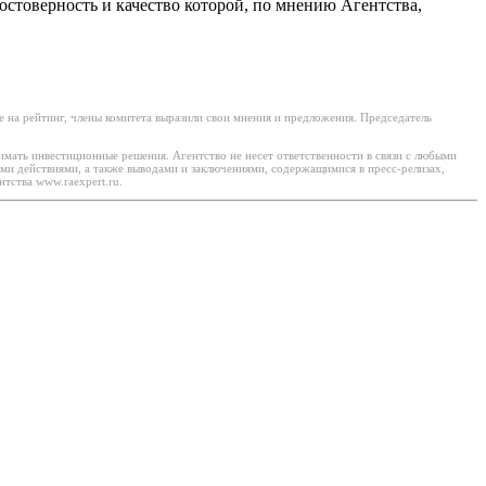
остоверность и качество которой, по мнению Агентства,
 на рейтинг, члены комитета выразили свои мнения и предложения. Председатель
имать инвестиционные решения. Агентство не несет ответственности в связи с любыми
ми действиями, а также выводами и заключениями, содержащимися в пресс-релизах,
тства www.raexpert.ru.