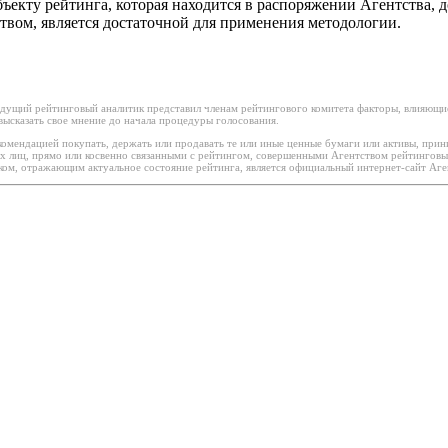
екту рейтинга, которая находится в распоряжении Агентства, д
вом, является достаточной для применения методологии.
дущий рейтинговый аналитик представил членам рейтингового комитета факторы, влияющие
ысказать свое мнение до начала процедуры голосования.
омендацией покупать, держать или продавать те или иные ценные бумаги или активы, прин
х лиц, прямо или косвенно связанными с рейтингом, совершенными Агентством рейтинговы
м, отражающим актуальное состояние рейтинга, является официальный интернет-сайт Аген