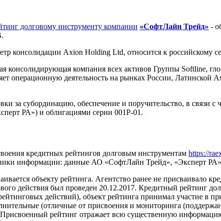
йтинг долговому инструменту компании
«СофтЛайн Трейд»
- о
.
тр консолидации Axion Holding Ltd, относится к российскому се
ная консолидирующая компания всех активов Группы Softline, г
яет операционную деятельность на рынках России, Латинской А
и за субординацию, обеспечение и поручительство, в связи с 
сперт РА») и облигациями серии 001P-01.
своения кредитных рейтингов долговым инструментам
https://ra
чники информации: данные АО «СофтЛайн Трейд», «Эксперт РА»,
ивается объекту рейтинга. Агентство ранее не присваивало кр
ого действия был проведен 20.12.2017. Кредитный рейтинг до
ейтинговых действий), объект рейтинга принимал участие в при
лнительные (отличные от присвоения и мониторинга (поддержан
. Присвоенный рейтинг отражает всю существенную информацию