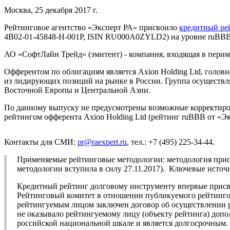
Москва, 25 декабря 2017 г.
Рейтинговое агентство «Эксперт РА» присвоило
кредитный ре
4B02-01-45848-H-001P, ISIN RU000A0ZYLD2) на уровне ruBBB
АО «СофтЛайн Трейд» (эмитент) - компания, входящая в периме
Офферентом по облигациям является Axion Holding Ltd, голов
из лидирующих позиций на рынке в России. Группа осуществл
Восточной Европы и Центральной Азии.
По данному выпуску не предусмотрены возможные корректировк
рейтингом офферента Axion Holding Ltd (рейтинг ruBBB от «Эк
Контакты для СМИ:
pr@raexpert.ru
, тел.: +7 (495) 225-34-44.
Применяемые рейтинговые методологии: методология при
методологии вступила в силу 27.11.2017). Ключевые исто
Кредитный рейтинг долговому инструменту впервые присва
Рейтинговый комитет в отношении публикуемого рейтингов
рейтингуемым лицом заключен договор об осуществлении р
не оказывало рейтингуемому лицу (объекту рейтинга) допо
российской национальной шкале и является долгосрочным