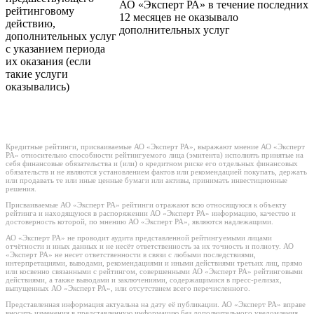
АО «Эксперт РА» в течение последних
рейтинговому
12 месяцев не оказывало
действию,
дополнительных услуг
дополнительных услуг
с указанием периода
их оказания (если
такие услуги
оказывались)
Кредитные рейтинги, присваиваемые АО «Эксперт РА», выражают мнение АО «Эксперт
РА» относительно способности рейтингуемого лица (эмитента) исполнять принятые на
себя финансовые обязательства и (или) о кредитном риске его отдельных финансовых
обязательств и не являются установлением фактов или рекомендацией покупать, держать
или продавать те или иные ценные бумаги или активы, принимать инвестиционные
решения.
Присваиваемые АО «Эксперт РА» рейтинги отражают всю относящуюся к объекту
рейтинга и находящуюся в распоряжении АО «Эксперт РА» информацию, качество и
достоверность которой, по мнению АО «Эксперт РА», являются надлежащими.
АО «Эксперт РА» не проводит аудита представленной рейтингуемыми лицами
отчётности и иных данных и не несёт ответственность за их точность и полноту. АО
«Эксперт РА» не несет ответственности в связи с любыми последствиями,
интерпретациями, выводами, рекомендациями и иными действиями третьих лиц, прямо
или косвенно связанными с рейтингом, совершенными АО «Эксперт РА» рейтинговыми
действиями, а также выводами и заключениями, содержащимися в пресс-релизах,
выпущенных АО «Эксперт РА», или отсутствием всего перечисленного.
Представленная информация актуальна на дату её публикации. АО «Эксперт РА» вправе
вносить изменения в представленную информацию без дополнительного уведомления,