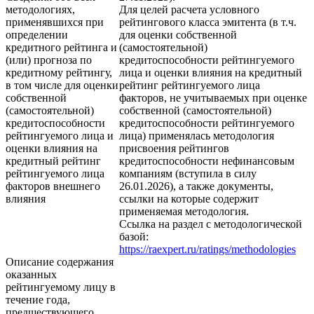
методологиях,
Для целей расчета условного
применявшихся при
рейтингового класса эмитента (в т.ч.
определении
для оценки собственной
кредитного рейтинга и
(самостоятельной)
(или) прогноза по
кредитоспособности рейтингуемого
кредитному рейтингу,
лица и оценки влияния на кредитный
в том числе для оценки
рейтинг рейтингуемого лица
собственной
факторов, не учитываемых при оценке
(самостоятельной)
собственной (самостоятельной)
кредитоспособности
кредитоспособности рейтингуемого
рейтингуемого лица и
лица) применялась методология
оценки влияния на
присвоения рейтингов
кредитный рейтинг
кредитоспособности нефинансовым
рейтингуемого лица
компаниям (вступила в силу
факторов внешнего
26.01.2026), а также документы,
влияния
ссылки на которые содержит
применяемая методология.
Ссылка на раздел с методологической
базой:
https://raexpert.ru/ratings/methodologies
Описание содержания
оказанных
рейтингуемому лицу в
течение года,
предшествующего