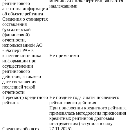
мнению АО «Эксперт РА», являются
рейтингового
надлежащими
агентства информации
об объекте рейтинга
Сведения о стандартах
составления
бухгалтерской
(финансовой)
отчетности,
использованной АО
«Эксперт РА» в
качестве источника
Не применимо
информации при
осуществлении
рейтингового
действия, а также о
дате составления
последней такой
отчетности
Пересмотр кредитного
Не позднее года с даты последнего
рейтинга
рейтингового действия
При присвоении кредитного рейтинга
применялась методология присвоения
кредитных рейтингов долговым
инструментам (вступила в силу
Сведения обо всех
27.11.2025).