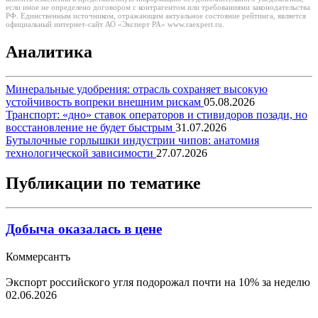
если иное не определено договором с контрагентом или требованиями законодательства
РФ. Единственным источником, отражающим актуальное состояние рейтинга, является
официальный интернет-сайт АО «Эксперт РА» www.raexpert.ru.
Аналитика
Минеральные удобрения: отрасль сохраняет высокую
устойчивость вопреки внешним рискам
05.08.2026
Транспорт: «дно» ставок операторов и стивидоров позади, но
восстановление не будет быстрым
31.07.2026
Бутылочные горлышки индустрии чипов: анатомия
технологической зависимости
27.07.2026
Публикации по тематике
Добыча оказалась в цене
Коммерсантъ
Экспорт российского угля подорожал почти на 10% за неделю
02.06.2026