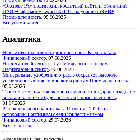
Промышленность
,
13.02.2026
«Эксперт РА» подтвердил кредитный рейтинг облигаций
ПАО «Софтлайн» серии 002Р-01 на уровне ruBBB+
Промышленность
,
05.06.2025
Все упоминания
Аналитика
Новые центры инвестиционного роста Кыргызстана
Финансовый сектор
,
07.08.2026
Нефтегазовый сектор: внутри идеального шторма
Нефтегазовый сектор
,
06.08.2026
Минеральные удобрения: отрасль сохраняет высокую
устойчивость вопреки внешним рискам
Промышленность
,
05.08.2026
Транспорт: «дно» ставок операторов и стивидоров позади, но
восстановление не будет быстрым
Промышленность
,
31.07.2026
Рынок долгового капитала за II квартал 2026 года:
осторожный оптимизм сменился пессимизмом
Финансовый сектор
,
29.07.2026
Вся аналитика
Ежедневная E-mail рассылка