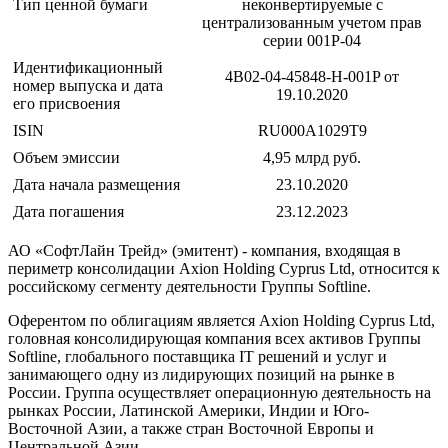
Тип ценной бумаги
неконвертируемые с
централизованным учетом прав
серии 001P-04
Идентификационный
4B02-04-45848-H-001P от
номер выпуска и дата
19.10.2020
его присвоения
ISIN
RU000A1029T9
Объем эмиссии
4,95 млрд руб.
Дата начала размещения
23.10.2020
Дата погашения
23.12.2023
АО «СофтЛайн Трейд» (эмитент) - компания, входящая в
периметр консолидации Axion Holding Cyprus Ltd, относится к
российскому сегменту деятельности Группы Softline.
Оферентом по облигациям является Axion Holding Cyprus Ltd,
головная консолидирующая компания всех активов Группы
Softline, глобального поставщика IT решений и услуг и
занимающего одну из лидирующих позиций на рынке в
России. Группа осуществляет операционную деятельность на
рынках России, Латинской Америки, Индии и Юго-
Восточной Азии, а также стран Восточной Европы и
Центральной Азии.