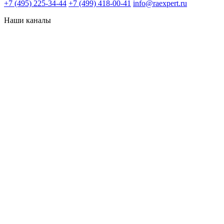
+7 (495) 225-34-44
+7 (499) 418-00-41
info@raexpert.ru
Наши каналы