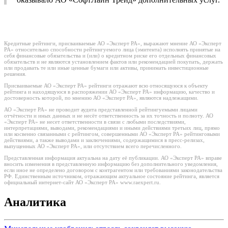
Кредитные рейтинги, присваиваемые АО «Эксперт РА», выражают мнение АО «Эксперт
РА» относительно способности рейтингуемого лица (эмитента) исполнять принятые на
себя финансовые обязательства и (или) о кредитном риске его отдельных финансовых
обязательств и не являются установлением фактов или рекомендацией покупать, держать
или продавать те или иные ценные бумаги или активы, принимать инвестиционные
решения.
Присваиваемые АО «Эксперт РА» рейтинги отражают всю относящуюся к объекту
рейтинга и находящуюся в распоряжении АО «Эксперт РА» информацию, качество и
достоверность которой, по мнению АО «Эксперт РА», являются надлежащими.
АО «Эксперт РА» не проводит аудита представленной рейтингуемыми лицами
отчётности и иных данных и не несёт ответственность за их точность и полноту. АО
«Эксперт РА» не несет ответственности в связи с любыми последствиями,
интерпретациями, выводами, рекомендациями и иными действиями третьих лиц, прямо
или косвенно связанными с рейтингом, совершенными АО «Эксперт РА» рейтинговыми
действиями, а также выводами и заключениями, содержащимися в пресс-релизах,
выпущенных АО «Эксперт РА», или отсутствием всего перечисленного.
Представленная информация актуальна на дату её публикации. АО «Эксперт РА» вправе
вносить изменения в представленную информацию без дополнительного уведомления,
если иное не определено договором с контрагентом или требованиями законодательства
РФ. Единственным источником, отражающим актуальное состояние рейтинга, является
официальный интернет-сайт АО «Эксперт РА» www.raexpert.ru.
Аналитика