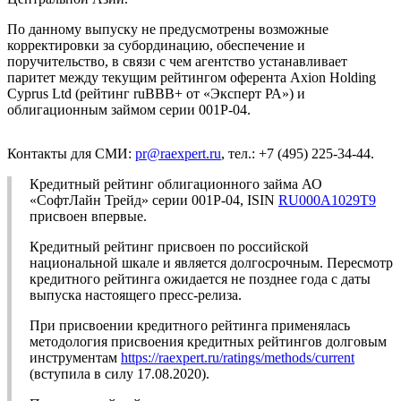
По данному выпуску не предусмотрены возможные
корректировки за субординацию, обеспечение и
поручительство, в связи с чем агентство устанавливает
паритет между текущим рейтингом оферента Axion Holding
Cyprus Ltd (рейтинг ruBBB+ от «Эксперт РА») и
облигационным займом серии 001P-04.
Контакты для СМИ:
pr@raexpert.ru
, тел.: +7 (495) 225-34-44.
Кредитный рейтинг облигационного займа АО
«СофтЛайн Трейд» серии 001P-04, ISIN
RU000A1029T9
присвоен впервые.
Кредитный рейтинг присвоен по российской
национальной шкале и является долгосрочным. Пересмотр
кредитного рейтинга ожидается не позднее года с даты
выпуска настоящего пресс-релиза.
При присвоении кредитного рейтинга применялась
методология присвоения кредитных рейтингов долговым
инструментам
https://raexpert.ru/ratings/methods/current
(вступила в силу 17.08.2020).