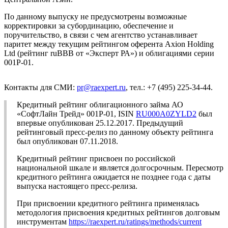
По данному выпуску не предусмотрены возможные
корректировки за субординацию, обеспечение и
поручительство, в связи с чем агентство устанавливает
паритет между текущим рейтингом оферента Axion Holding
Ltd (рейтинг ruBBB от «Эксперт РА») и облигациями серии
001P-01.
Контакты для СМИ:
pr@raexpert.ru
, тел.: +7 (495) 225-34-44.
Кредитный рейтинг облигационного займа АО
«СофтЛайн Трейд» 001P-01, ISIN
RU000A0ZYLD2
был
впервые опубликован 25.12.2017. Предыдущий
рейтинговый пресс-релиз по данному объекту рейтинга
был опубликован 07.11.2018.
Кредитный рейтинг присвоен по российской
национальной шкале и является долгосрочным. Пересмотр
кредитного рейтинга ожидается не позднее года с даты
выпуска настоящего пресс-релиза.
При присвоении кредитного рейтинга применялась
методология присвоения кредитных рейтингов долговым
инструментам
https://raexpert.ru/ratings/methods/current