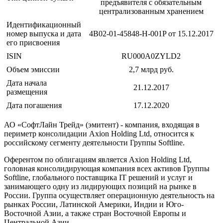
предъявителя с обязательным
централизованным хранением
Идентификационный
номер выпуска и дата
4B02-01-45848-H-001P от 15.12.2017
его присвоения
ISIN
RU000A0ZYLD2
Объем эмиссии
2,7 млрд руб.
Дата начала
21.12.2017
размещения
Дата погашения
17.12.2020
АО «СофтЛайн Трейд» (эмитент) - компания, входящая в
периметр консолидации Axion Holding Ltd, относится к
российскому сегменту деятельности Группы Softline.
Оферентом по облигациям является Axion Holding Ltd,
головная консолидирующая компания всех активов Группы
Softline, глобального поставщика IT решений и услуг и
занимающего одну из лидирующих позиций на рынке в
России. Группа осуществляет операционную деятельность на
рынках России, Латинской Америки, Индии и Юго-
Восточной Азии, а также стран Восточной Европы и
Центральной Азии.