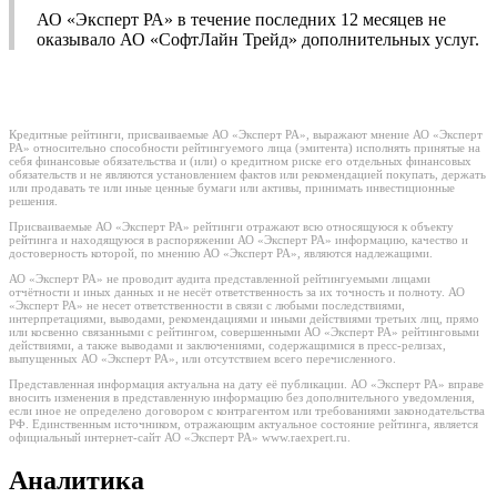
АО «Эксперт РА» в течение последних 12 месяцев не
оказывало АО «СофтЛайн Трейд» дополнительных услуг.
Кредитные рейтинги, присваиваемые АО «Эксперт РА», выражают мнение АО «Эксперт
РА» относительно способности рейтингуемого лица (эмитента) исполнять принятые на
себя финансовые обязательства и (или) о кредитном риске его отдельных финансовых
обязательств и не являются установлением фактов или рекомендацией покупать, держать
или продавать те или иные ценные бумаги или активы, принимать инвестиционные
решения.
Присваиваемые АО «Эксперт РА» рейтинги отражают всю относящуюся к объекту
рейтинга и находящуюся в распоряжении АО «Эксперт РА» информацию, качество и
достоверность которой, по мнению АО «Эксперт РА», являются надлежащими.
АО «Эксперт РА» не проводит аудита представленной рейтингуемыми лицами
отчётности и иных данных и не несёт ответственность за их точность и полноту. АО
«Эксперт РА» не несет ответственности в связи с любыми последствиями,
интерпретациями, выводами, рекомендациями и иными действиями третьих лиц, прямо
или косвенно связанными с рейтингом, совершенными АО «Эксперт РА» рейтинговыми
действиями, а также выводами и заключениями, содержащимися в пресс-релизах,
выпущенных АО «Эксперт РА», или отсутствием всего перечисленного.
Представленная информация актуальна на дату её публикации. АО «Эксперт РА» вправе
вносить изменения в представленную информацию без дополнительного уведомления,
если иное не определено договором с контрагентом или требованиями законодательства
РФ. Единственным источником, отражающим актуальное состояние рейтинга, является
официальный интернет-сайт АО «Эксперт РА» www.raexpert.ru.
Аналитика