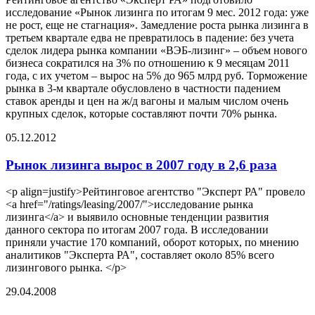
исследование «Рынок лизинга по итогам 9 мес. 2012 года: уже
не рост, еще не стагнация». Замедление роста рынка лизинга в
третьем квартале едва не превратилось в падение: без учета
сделок лидера рынка компании «ВЭБ-лизинг» – объем нового
бизнеса сократился на 3% по отношению к 9 месяцам 2011
года, с их учетом – вырос на 5% до 965 млрд руб. Торможение
рынка в 3-м квартале обусловлено в частности падением
ставок аренды и цен на ж/д вагоны и малым числом очень
крупных сделок, которые составляют почти 70% рынка.
05.12.2012
Рынок лизинга вырос в 2007 году в 2,6 раза
<p align=justify>Рейтинговое агентство "Эксперт РА" провело
<a href="/ratings/leasing/2007/">исследование рынка
лизинга</a> и выявило основные тенденции развития
данного сектора по итогам 2007 года. В исследовании
приняли участие 170 компаний, оборот которых, по мнению
аналитиков "Эксперта РА", составляет около 85% всего
лизингового рынка. </p>
29.04.2008