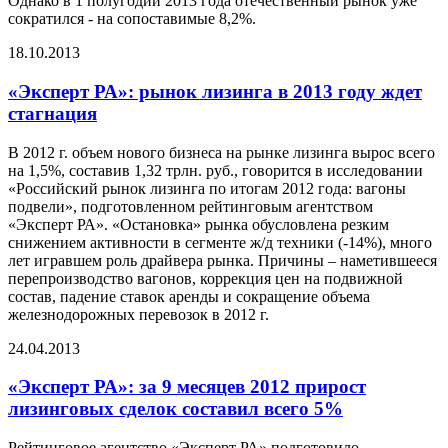
Однако в 1 полугодии 2013 года отечественный рынок уже
сократился - на сопоставимые 8,2%.
18.10.2013
«Эксперт РА»: рынок лизинга в 2013 году ждет
стагнация
В 2012 г. объем нового бизнеса на рынке лизинга вырос всего
на 1,5%, составив 1,32 трлн. руб., говорится в исследовании
«Российский рынок лизинга по итогам 2012 года: вагоны
подвели», подготовленном рейтинговым агентством
«Эксперт РА». «Остановка» рынка обусловлена резким
снижением активности в сегменте ж/д техники (-14%), много
лет игравшем роль драйвера рынка. Причины – наметившееся
перепроизводство вагонов, коррекция цен на подвижной
состав, падение ставок аренды и сокращение объема
железнодорожных перевозок в 2012 г.
24.04.2013
«Эксперт РА»: за 9 месяцев 2012 прирост
лизинговых сделок составил всего 5%
Рейтинговое агентство «Эксперт РА» подготовило