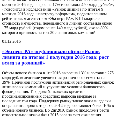
месяцев 2016 года вырос на 17% и составил 450 млрд рублей»,
- говорится в исследовании «Рынок лизинга по итогам 9
месяцев 2016 года: навстречу реформам», подготовленном
рейтинговым агентством «Эксперт РА». В III квартале
стоимость имущества, переданного в лизинг, составила около
175 млрд рублей (годом ранее 140 млрд рублей), около 80%
которого пришлось на топ-20 лизинговых компаний.
01.12.2016
«Эксперт РА» опубликовало обзор «Рынок
лизинга по итогам 1 полугодия 2016 года: рост
вслед за розницей»
Объем нового бизнеса в 1пг2016 вырос на 13% и составил 275
млрд руб. вследствие увеличения розничного сегмента на
39%. Причиной послужили активизация региональных сделок
лизинговых компаний и улучшение условий банковского
фондирования. Так, доля банковских кредитов в
профинансированных средствах выросла впервые за
последние три года. Поддержку рынку также оказали сделки
оперлизинга, доля которых с 2014 года составляет более 10% в
объеме нового бизнеса. Во 2пг2016 рынок продолжит расти
относительно низкой базы 2015 года за счет оживления