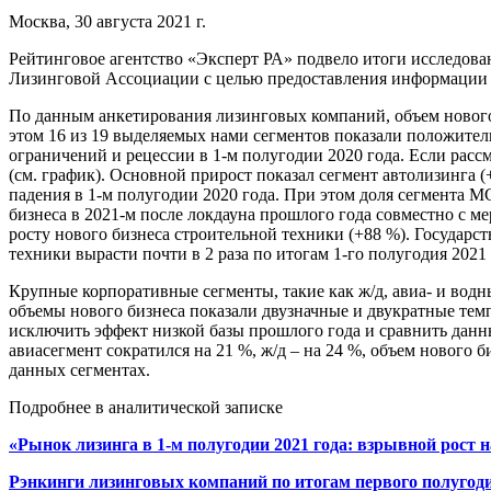
Москва, 30 августа 2021 г.
Рейтинговое агентство «Эксперт РА» подвело итоги исследова
Лизинговой Ассоциации с целью предоставления информации о
По данным анкетирования лизинговых компаний, объем нового б
этом 16 из 19 выделяемых нами сегментов показали положител
ограничений и рецессии в 1-м полугодии 2020 года. Если расс
(см. график). Основной прирост показал сегмент автолизинга 
падения в 1-м полугодии 2020 года. При этом доля сегмента М
бизнеса в 2021-м после локдауна прошлого года совместно с 
росту нового бизнеса строительной техники (+88 %). Государс
техники вырасти почти в 2 раза по итогам 1-го полугодия 2021 
Крупные корпоративные сегменты, такие как ж/д, авиа- и водн
объемы нового бизнеса показали двузначные и двукратные темп
исключить эффект низкой базы прошлого года и сравнить данн
авиасегмент сократился на 21 %, ж/д – на 24 %, объем нового 
данных сегментах.
Подробнее в аналитической записке
«Рынок лизинга в 1-м полугодии 2021 года: взрывной рост 
Рэнкинги лизинговых компаний по итогам первого полугоди