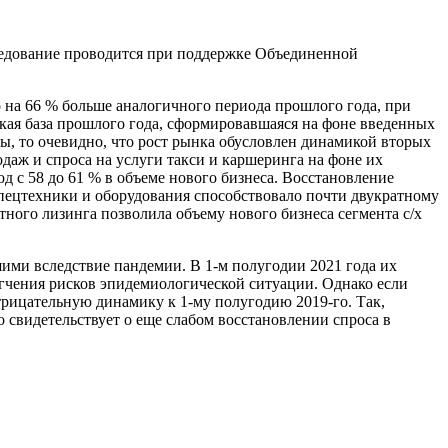
следование проводится при поддержке Объединенной
о на 66 % больше аналогичного периода прошлого года, при
кая база прошлого года, сформировавшаяся на фоне введенных
ы, то очевидно, что рост рынка обусловлен динамикой вторых
одаж и спроса на услуги такси и каршеринга на фоне их
д с 58 до 61 % в объеме нового бизнеса. Восстановление
спецтехники и оборудования способствовало почти двукратному
тного лизинга позволила объему нового бизнеса сегмента с/х
шими вследствие пандемии. В 1-м полугодии 2021 года их
мягчения рисков эпидемиологической ситуации. Однако если
трицательную динамику к 1-му полугодию 2019-го. Так,
о свидетельствует о еще слабом восстановлении спроса в