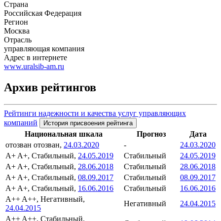
Страна
Российская Федерация
Регион
Москва
Отрасль
управляющая компания
Адрес в интернете
www.uralsib-am.ru
Архив рейтингов
Рейтинги надежности и качества услуг управляющих
компаний
История присвоения рейтинга
Национальная шкала
Прогноз
Дата
отозван
отозван,
24.03.2020
-
24.03.2020
A+
A+, Стабильный,
24.05.2019
Стабильный
24.05.2019
A+
A+, Стабильный,
28.06.2018
Стабильный
28.06.2018
A+
A+, Стабильный,
08.09.2017
Стабильный
08.09.2017
A+
A+, Стабильный,
16.06.2016
Стабильный
16.06.2016
A++
A++, Негативный,
Негативный
24.04.2015
24.04.2015
A++
A++, Стабильный,