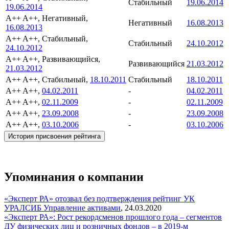
Стабильный
19.06.2014
19.06.2014
A++
A++, Негативный,
Негативный
16.08.2013
16.08.2013
A++
A++, Стабильный,
Стабильный
24.10.2012
24.10.2012
A++
A++, Развивающийся,
Развивающийся
21.03.2012
21.03.2012
A++
A++, Стабильный,
18.10.2011
Стабильный
18.10.2011
A++
A++,
04.02.2011
-
04.02.2011
A++
A++,
02.11.2009
-
02.11.2009
A++
A++,
23.09.2008
-
23.09.2008
A++
A++,
03.10.2006
-
03.10.2006
История присвоения рейтинга
Упоминания о компании
«Эксперт РА» отозвал без подтверждения рейтинг УК
УРАЛСИБ
Управление активами
,
24.03.2020
«Эксперт РА»: Рост рекордсменов прошлого года – сегментов
ДУ физических лиц и розничных фондов – в 2019-м