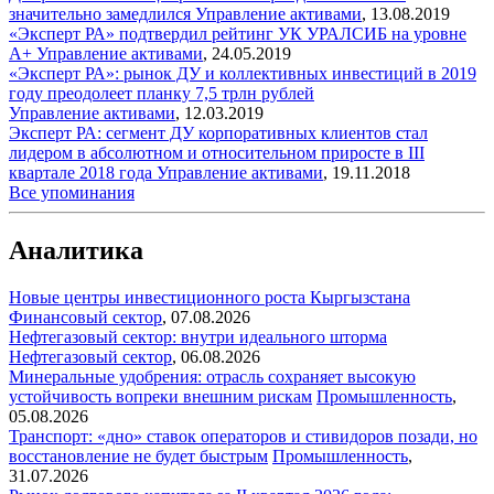
значительно замедлился
Управление активами
,
13.08.2019
«Эксперт РА» подтвердил рейтинг УК УРАЛСИБ на уровне
А+
Управление активами
,
24.05.2019
«Эксперт РА»: рынок ДУ и коллективных инвестиций в 2019
году преодолеет планку 7,5 трлн рублей
Управление активами
,
12.03.2019
Эксперт РА: сегмент ДУ корпоративных клиентов стал
лидером в абсолютном и относительном приросте в III
квартале 2018 года
Управление активами
,
19.11.2018
Все упоминания
Аналитика
Новые центры инвестиционного роста Кыргызстана
Финансовый сектор
,
07.08.2026
Нефтегазовый сектор: внутри идеального шторма
Нефтегазовый сектор
,
06.08.2026
Минеральные удобрения: отрасль сохраняет высокую
устойчивость вопреки внешним рискам
Промышленность
,
05.08.2026
Транспорт: «дно» ставок операторов и стивидоров позади, но
восстановление не будет быстрым
Промышленность
,
31.07.2026