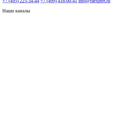
+7 (495) 225-34-44
+7 (499) 418-00-41
info@raexpert.ru
Наши каналы