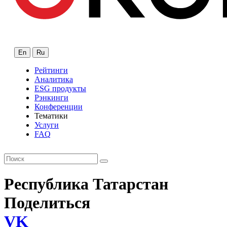
En
Ru
Рейтинги
Аналитика
ESG продукты
Рэнкинги
Конференции
Тематики
Услуги
FAQ
Республика Татарстан
Поделиться
VK