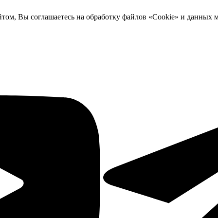
йтом, Вы соглашаетесь на обработку файлов «Cookie» и данных