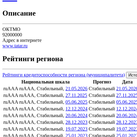
Описание
ОКТМО
92000000
Адрес в интернете
www.tatar.ru
Рейтинги региона
Рейтинги кредитоспособности региона (муниципалитета)
Исто
Национальная шкала
Прогноз
Дата
ruAAA
ruAAA, Стабильный,
21.05.2026
Стабильный
21.05.202
ruAAA
ruAAA, Стабильный,
27.11.2025
Стабильный
27.11.202
ruAAA
ruAAA, Стабильный,
05.06.2025
Стабильный
05.06.202
ruAAA
ruAAA, Стабильный,
12.12.2024
Стабильный
12.12.202
ruAAA
ruAAA, Стабильный,
20.06.2024
Стабильный
20.06.202
ruAAA
ruAAA, Стабильный,
28.12.2023
Стабильный
28.12.202
ruAAA
ruAAA, Стабильный,
19.07.2023
Стабильный
19.07.202
ruAAA
ruAAA, Стабильный,
25.01.2023
Стабильный
25.01.202