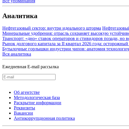
Все упоминания
Аналитика
Нефтегазовый сектор: внутри идеального шторма
Нефтегазовы
Минеральные удобрения: отрасль сохраняет высокую устойчив
Транспорт: «дно» ставок операторов и стивидоров позади, но 
Рынок долгового капитала за II квартал 2026 года: осторожн
Бутылочные горлышки индустрии чипов: анатомия технологич
Вся аналитика
Ежедневная E-mail рассылка
Об агентстве
Методологическая база
Раскрытие информации
Реквизиты
Вакансии
Антикоррупционная политика