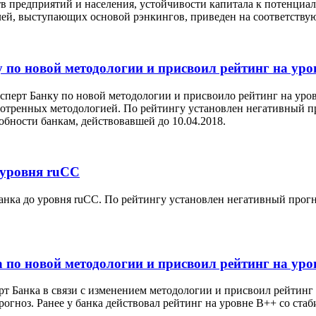
тв предприятий и населения, устойчивости капитала к потенц
лей, выступающих основой рэнкингов, приведен на соответству
у по новой методологии и присвоил рейтинг на ур
ксперт Банку по новой методологии и присвоило рейтинг на ур
отренных методологией. По рейтингу установлен негативный пр
бности банкам, действовавшей до 10.04.2018.
 уровня ruСС
ка до уровня ruCC. По рейтингу установлен негативный прогноз
 по новой методологии и присвоил рейтинг на уро
т Банка в связи с изменением методологии и присвоил рейтинг н
огноз. Ранее у банка действовал рейтинг на уровне В++ со ста