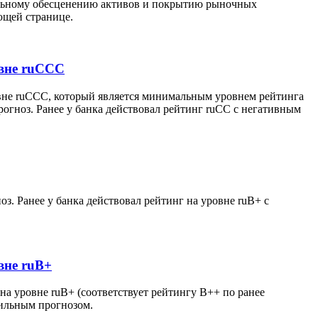
иальному обесценению активов и покрытию рыночных
ющей странице.
овне ruССС
овне ruССС, который является минимальным уровнем рейтинга
огноз. Ранее у банка действовал рейтинг ruСС с негативным
. Ранее у банка действовал рейтинг на уровне ruB+ с
вне ruВ+
а уровне ruВ+ (соответствует рейтингу В++ по ранее
бильным прогнозом.