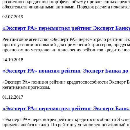
розничного кредитного портфеля, объему привлеченных средс
обязательств ликвидными активами. Порядок расчета показате
02.07.2019
«Эксперт РА» пересмотрел рейтинг Эксперт Банк
Рейтинговое агентство «Эксперт РА» пересмотрело рейтинг Э
при отсутствии оснований для применений триггеров, предусм
прогнозом по методологии присвоения рейтингов кредитоспосо
24.10.2018
«Эксперт РА» понизил рейтинг Эксперт Банка до
«Эксперт РА» понизил рейтинг кредитоспособности Эксперт Бан
негативным прогнозом.
01.12.2017
«Эксперт РА» пересмотрел рейтинг Эксперт Банка
«Эксперт РА» пересмотрел рейтинг кредитоспособности Экспер
применявшейся шкале). По рейтингу установлен негативный пр