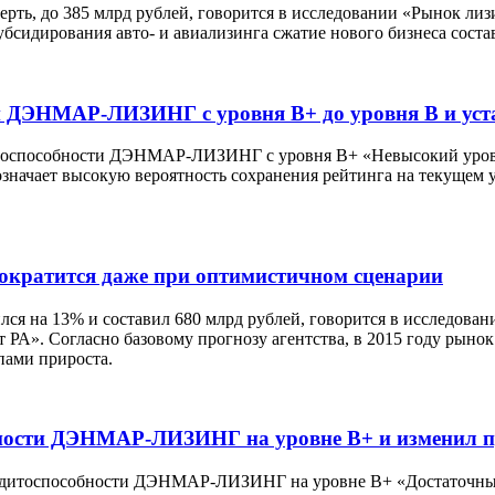
верть, до 385 млрд рублей, говорится в исследовании «Рынок лиз
бсидирования авто- и авиализинга сжатие нового бизнеса соста
ти ДЭНМАР-ЛИЗИНГ с уровня B+ до уровня B и уст
итоспособности ДЭНМАР-ЛИЗИНГ с уровня B+ «Невысокий урове
значает высокую вероятность сохранения рейтинга на текущем у
сократится даже при оптимистичном сценарии
ился на 13% и составил 680 млрд рублей, говорится в исследова
 РА». Согласно базовому прогнозу агентства, в 2015 году рын
пами прироста.
бности ДЭНМАР-ЛИЗИНГ на уровне B+ и изменил пр
редитоспособности ДЭНМАР-ЛИЗИНГ на уровне B+ «Достаточный