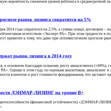
окую вероятность снижения уровня рейтинга в среднесрочной пе
прогнозе рынок лизинга сократится на 5%
дия 2014 года сократился на 2,5%, а суммы новых договоров – н
 рейтинговым агентством «Эксперт РА». При этом трудности в 
гут привезти к тому, что даже при оптимистичном прогнозе рыно
ержат рынок лизинга в 2014 году
я, в основном благодаря сильному росту авиасегмента (+69%), г
 РА». Однако в этом году, по оценкам аналитиков, авиализинг в
ости клиентов и рост стоимости фондирования, что заставит ч
обности ДЭНМАР-ЛИЗИНГ на уровне B+
редитоспособности (финансовой устойчивости) «ДЭНМАР-ЛИЗИН
».