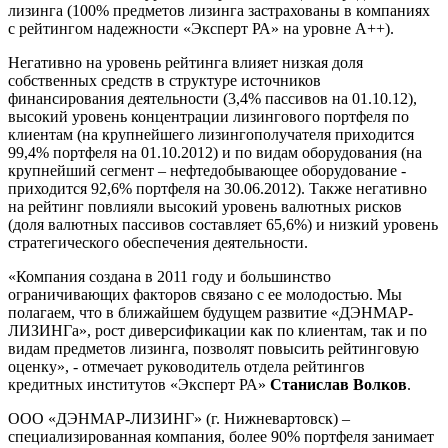
лизинга (100% предметов лизинга застрахованы в компаниях
с рейтингом надежности «Эксперт РА» на уровне А++).
Негативно на уровень рейтинга влияет низкая доля
собственных средств в структуре источников
финансирования деятельности (3,4% пассивов на 01.10.12),
высокий уровень концентрации лизингового портфеля по
клиентам (на крупнейшего лизингополучателя приходится
99,4% портфеля на 01.10.2012) и по видам оборудования (на
крупнейший сегмент – нефтедобывающее оборудование -
приходится 92,6% портфеля на 30.06.2012). Также негативно
на рейтинг повлияли высокий уровень валютных рисков
(доля валютных пассивов составляет 65,6%) и низкий уровень
стратегического обеспечения деятельности.
«Компания создана в 2011 году и большинство
ограничивающих факторов связано с ее молодостью. Мы
полагаем, что в ближайшем будущем развитие «ДЭНМАР-
ЛИЗИНГа», рост диверсификации как по клиентам, так и по
видам предметов лизинга, позволят повысить рейтинговую
оценку», - отмечает руководитель отдела рейтингов
кредитных институтов «Эксперт РА»
Станислав Волков
.
ООО «ДЭНМАР-ЛИЗИНГ» (г. Нижневартовск) –
специализированная компания, более 90% портфеля занимает