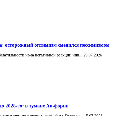
ода: осторожный оптимизм сменился пессимизмом
олатильности из-за негативной реакции инв...
29.07.2026
до 2028-го: в тумане Au-фории
динамику, но с очень низкой базы. Годовой...
15.07.2026