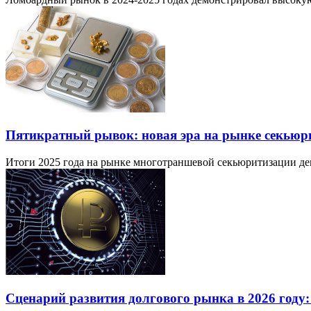
Пятикратный рывок: новая эра на рынке секьюр
Итоги 2025 года на рынке многотраншевой секьюритизации де
Сценарий развития долгового рынка в 2026 году