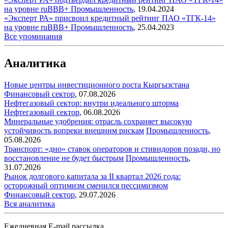
на уровне ruВВВ+
Промышленность
,
19.04.2024
«Эксперт РА» присвоил кредитный рейтинг ПАО «ТГК-14»
на уровне ruBBB+
Промышленность
,
25.04.2023
Все упоминания
Аналитика
Новые центры инвестиционного роста Кыргызстана
Финансовый сектор
,
07.08.2026
Нефтегазовый сектор: внутри идеального шторма
Нефтегазовый сектор
,
06.08.2026
Минеральные удобрения: отрасль сохраняет высокую
устойчивость вопреки внешним рискам
Промышленность
,
05.08.2026
Транспорт: «дно» ставок операторов и стивидоров позади, но
восстановление не будет быстрым
Промышленность
,
31.07.2026
Рынок долгового капитала за II квартал 2026 года:
осторожный оптимизм сменился пессимизмом
Финансовый сектор
,
29.07.2026
Вся аналитика
Ежедневная E-mail рассылка