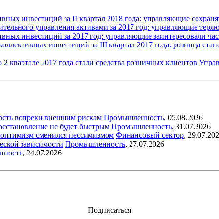
вных инвестиций за II квартал 2018 года: управляющие сохран
ительного управления активами за 2017 год: управляющие теря
ивных инвестиций за 2017 год: управляющие заинтересовали ч
оллективных инвестиций за III квартал 2017 года: розница ст
 2 квартале 2017 года стали средства розничных клиентов
Управ
ость вопреки внешним рискам
Промышленность
,
05.08.2026
восстановление не будет быстрым
Промышленность
,
31.07.2026
ый оптимизм сменился пессимизмом
Финансовый сектор
,
29.07.20
еской зависимости
Промышленность
,
27.07.2026
нность
,
24.07.2026
Подписаться