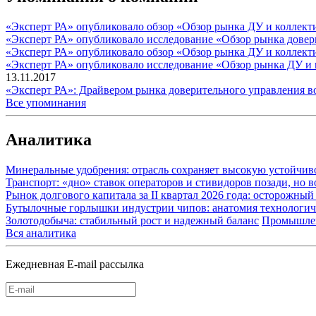
«Эксперт РА» опубликовало обзор «Обзор рынка ДУ и коллекти
«Эксперт РА» опубликовало исследование «Обзор рынка довер
«Эксперт РА» опубликовало обзор «Обзор рынка ДУ и коллект
«Эксперт РА» опубликовало исследование «Обзор рынка ДУ и к
13.11.2017
«Эксперт РА»: Драйвером рынка доверительного управления во
Все упоминания
Аналитика
Минеральные удобрения: отрасль сохраняет высокую устойчив
Транспорт: «дно» ставок операторов и стивидоров позади, но 
Рынок долгового капитала за II квартал 2026 года: осторожн
Бутылочные горлышки индустрии чипов: анатомия технологич
Золотодобыча: стабильный рост и надежный баланс
Промышле
Вся аналитика
Ежедневная E-mail рассылка