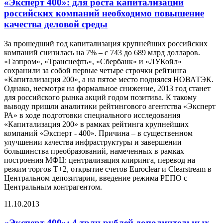
«Эксперт 400»: для роста капитализации
российских компаний необходимо повышение
качества деловой среды
За прошедший год капитализация крупнейших российских
компаний снизилась на 7% – с 743 до 689 млрд долларов.
«Газпром», «Транснефть», «Сбербанк» и «ЛУКойл»
сохранили за собой первые четыре строчки рейтинга
«Капитализация 200», а на пятое место поднялся НОВАТЭК.
Однако, несмотря на формальное снижение, 2013 год станет
для российского рынка акций годом позитива. К такому
выводу пришли аналитики рейтингового агентства «Эксперт
РА» в ходе подготовки специального исследования
«Капитализация 200» в рамках рейтинга крупнейших
компаний «Эксперт - 400». Причина – в существенном
улучшении качества инфраструктуры и завершении
большинства преобразований, намеченных в рамках
построения МФЦ: централизация клиринга, перевод на
режим торгов Т+2, открытие счетов Euroclear и Clearstream в
Центральном депозитарии, введение режима РЕПО с
Центральным контрагентом.
11.10.2013
«Эксперт 400»: 4 трлн рублей дополнительных