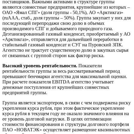
поставщиков. Важными активами в структуре группы
являются совместные предприятия, крупнейшие из которых –
ОАО «Ямал СПГ» (доля группы - 50,1%), АО «Арктикгаз»
(ruAAA, стаб., доля группы – 50%). Группа закупает у них для
последующей перепродажи свою долю в объемах
производимого СПГ и добываемого природного газа.
Деэтанизированный газовый конденсат, приобретаемый у АО
«Арктикгаз», отправляется для дальнейшей переработки в
стабильный газовый конденсат и СУГ на Пуровский ЗПК.
Агентство не трактует существенную долю в закупках сырья
от связанных с группой сторон как фактор риска.
Высокий уровень рентабельности.
Показатели
рентабельности группы за весь рассматриваемый период
превышают бенчмарки агентства для максимальной оценки.
При расчете показателя EBITDA агентство учитывает
денежные поступления от крупнейших совместных
предприятий группы.
Группа является экспортером, в связи с чем подвержена риску
укрепления курса рубля, при этом фактическое укрепление
курса рубля в текущем году не оказало значимого влияния на
ее уровень долговой нагрузки. В целях оптимизации
стоимости финансирования и структуры долгового портфеля
ПАО «НОВАТЭК» осуществляет размещение квазивалютных