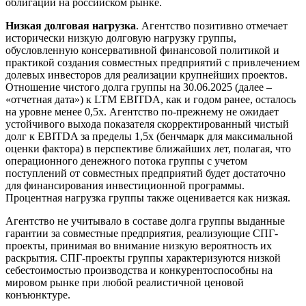
облигаций на российском рынке.
Низкая долговая нагрузка
. Агентство позитивно отмечает
исторически низкую долговую нагрузку группы,
обусловленную консервативной финансовой политикой и
практикой создания совместных предприятий с привлечением
долевых инвесторов для реализации крупнейших проектов.
Отношение чистого долга группы на 30.06.2025 (далее –
«отчетная дата») к LTM EBITDA, как и годом ранее, осталось
на уровне менее 0,5х. Агентство по-прежнему не ожидает
устойчивого выхода показателя скорректированный чистый
долг к EBITDA за пределы 1,5х (бенчмарк для максимальной
оценки фактора) в перспективе ближайших лет, полагая, что
операционного денежного потока группы с учетом
поступлений от совместных предприятий будет достаточно
для финансирования инвестиционной программы.
Процентная нагрузка группы также оценивается как низкая.
Агентство не учитывало в составе долга группы выданные
гарантии за совместные предприятия, реализующие СПГ-
проекты, принимая во внимание низкую вероятность их
раскрытия. СПГ-проекты группы характеризуются низкой
себестоимостью производства и конкурентоспособны на
мировом рынке при любой реалистичной ценовой
конъюнктуре.