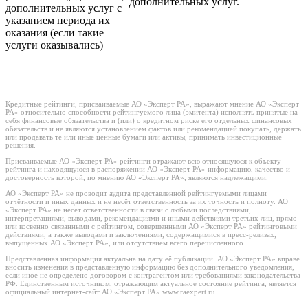
дополнительных услуг.
дополнительных услуг с
указанием периода их
оказания (если такие
услуги оказывались)
Кредитные рейтинги, присваиваемые АО «Эксперт РА», выражают мнение АО «Эксперт
РА» относительно способности рейтингуемого лица (эмитента) исполнять принятые на
себя финансовые обязательства и (или) о кредитном риске его отдельных финансовых
обязательств и не являются установлением фактов или рекомендацией покупать, держать
или продавать те или иные ценные бумаги или активы, принимать инвестиционные
решения.
Присваиваемые АО «Эксперт РА» рейтинги отражают всю относящуюся к объекту
рейтинга и находящуюся в распоряжении АО «Эксперт РА» информацию, качество и
достоверность которой, по мнению АО «Эксперт РА», являются надлежащими.
АО «Эксперт РА» не проводит аудита представленной рейтингуемыми лицами
отчётности и иных данных и не несёт ответственность за их точность и полноту. АО
«Эксперт РА» не несет ответственности в связи с любыми последствиями,
интерпретациями, выводами, рекомендациями и иными действиями третьих лиц, прямо
или косвенно связанными с рейтингом, совершенными АО «Эксперт РА» рейтинговыми
действиями, а также выводами и заключениями, содержащимися в пресс-релизах,
выпущенных АО «Эксперт РА», или отсутствием всего перечисленного.
Представленная информация актуальна на дату её публикации. АО «Эксперт РА» вправе
вносить изменения в представленную информацию без дополнительного уведомления,
если иное не определено договором с контрагентом или требованиями законодательства
РФ. Единственным источником, отражающим актуальное состояние рейтинга, является
официальный интернет-сайт АО «Эксперт РА» www.raexpert.ru.