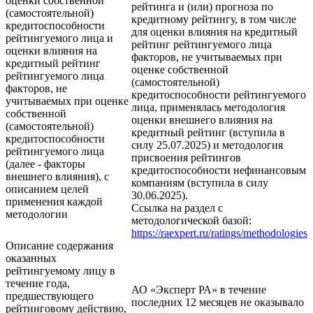
оценки собственной
рейтинга и (или) прогноза по
(самостоятельной)
кредитному рейтингу, в том числе
кредитоспособности
для оценки влияния на кредитный
рейтингуемого лица и
рейтинг рейтингуемого лица
оценки влияния на
факторов, не учитываемых при
кредитный рейтинг
оценке собственной
рейтингуемого лица
(самостоятельной)
факторов, не
кредитоспособности рейтингуемого
учитываемых при оценке
лица, применялась методология
собственной
оценки внешнего влияния на
(самостоятельной)
кредитный рейтинг (вступила в
кредитоспособности
силу 25.07.2025) и методология
рейтингуемого лица
присвоения рейтингов
(далее - факторы
кредитоспособности нефинансовым
внешнего влияния), с
компаниям (вступила в силу
описанием целей
30.06.2025).
применения каждой
Ссылка на раздел с
методологии
методологической базой:
https://raexpert.ru/ratings/methodologies
Описание содержания
оказанных
рейтингуемому лицу в
течение года,
АО «Эксперт РА» в течение
предшествующего
последних 12 месяцев не оказывало
рейтинговому действию,