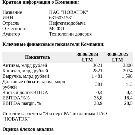
Краткая информация о Компании:
Название
ПАО "НОВАТЭК"
ИНН
6316031581
Отрасль
Нефтегазодобыча
Отчетность
МСФО
Аудитор
Технологии доверия
Ключевые финансовые показатели Компании:
30.06.2024
30.06.2025
Показатель
LTM
LTM
Активы, млрд рублей
3621
3800
Капитал, млрд рублей
2821
2974
Выручка, млрд рублей
1 481
1 598
Долговые обязательства, млрд
381
413
рублей
Чистый долг/EBITDA
0,4
0,4
EBITDA/%%
35,8
16,4
EBITDA margin, %
38,9
28,5
Источник: расчеты "Эксперт РА" по данным ПАО
"НОВАТЭК"
Оценка блоков анализа