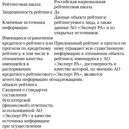
Российская национальная
Рейтинговая шкала
рейтинговая шкала
Запрошенность рейтинга
Да
Данные объекта рейтинга/
Ключевые источники
рейтингуемого лица, а также
информации
данные АО «Эксперт РА» и из
открытых источников.
Имеющиеся ограничения
кредитного рейтинга или
Присвоенный рейтинг и прогноз по
прогноза по кредитному
нему отражают всю существенную
рейтингу, в том числе в
информацию в отношении объекта
отношении качества
рейтинга, имеющуюся у АО
имеющейся в
«Эксперт РА», достоверность и
распоряжении
качество которой, по мнению АО
кредитного рейтингового
«Эксперт РА», являются
агентства информации об
надлежащими.
объекте рейтинга
Сведения о стандартах
составления
бухгалтерской
(финансовой) отчетности,
использованной АО
«Эксперт РА» в качестве
источника информации
при осуществлении