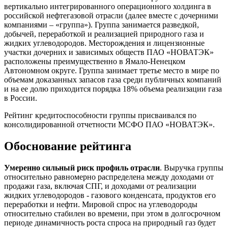
вертикально интегрированного операционного холдинга в
российской нефтегазовой отрасли (далее вместе с дочерними
компаниями – «группа»). Группа занимается разведкой,
добычей, переработкой и реализацией природного газа и
жидких углеводородов. Месторождения и лицензионные
участки дочерних и зависимых обществ ПАО «НОВАТЭК»
расположены преимущественно в Ямало-Ненецком
Автономном округе. Группа занимает третье место в мире по
объемам доказанных запасов газа среди публичных компаний
и на ее долю приходится порядка 18% объема реализации газа
в России.
Рейтинг кредитоспособности группы присваивался по
консолидированной отчетности МСФО ПАО «НОВАТЭК».
Обоснование рейтинга
Умеренно сильный риск профиль отрасли
. Выручка группы
относительно равномерно распределена между доходами от
продажи газа, включая СПГ, и доходами от реализации
жидких углеводородов - газового конденсата, продуктов его
переработки и нефти. Мировой спрос на углеводороды
относительно стабилен во времени, при этом в долгосрочном
периоде динамичность роста спроса на природный газ будет