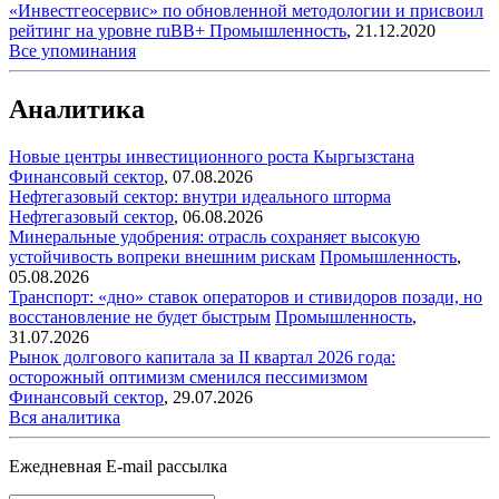
«Инвестгеосервис» по обновленной методологии и присвоил
рейтинг на уровне ruBB+
Промышленность
,
21.12.2020
Все упоминания
Аналитика
Новые центры инвестиционного роста Кыргызстана
Финансовый сектор
,
07.08.2026
Нефтегазовый сектор: внутри идеального шторма
Нефтегазовый сектор
,
06.08.2026
Минеральные удобрения: отрасль сохраняет высокую
устойчивость вопреки внешним рискам
Промышленность
,
05.08.2026
Транспорт: «дно» ставок операторов и стивидоров позади, но
восстановление не будет быстрым
Промышленность
,
31.07.2026
Рынок долгового капитала за II квартал 2026 года:
осторожный оптимизм сменился пессимизмом
Финансовый сектор
,
29.07.2026
Вся аналитика
Ежедневная E-mail рассылка