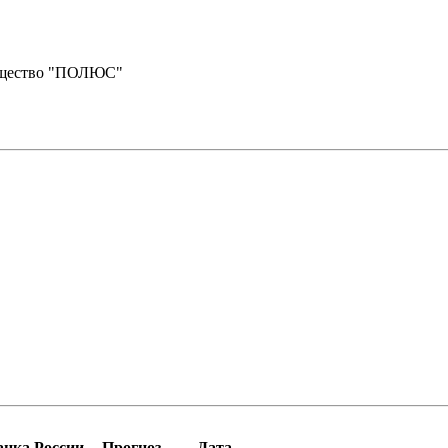
бщество "ПОЛЮС"
нка России
Прогноз
Дата