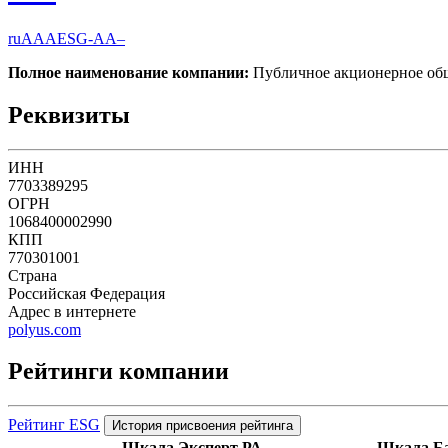
ruAAA
ESG-AA–
Полное наименование компании:
Публичное акционерное о
Реквизиты
ИНН
7703389295
ОГРН
1068400002990
КПП
770301001
Страна
Российская Федерация
Адрес в интернете
polyus.com
Рейтинги компании
Рейтинг ESG
История присвоения рейтинга
Шкала Эксперт РА
Шкала Ба