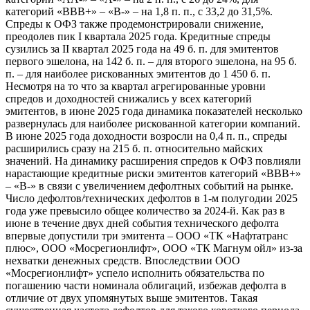
категорий «BBB+» – «B-» – на 1,8 п. п., с 33,2 до 31,5%.
Спреды к ОФЗ также продемонстрировали снижение,
преодолев пик I квартала 2025 года. Кредитные спреды
сузились за II квартал 2025 года на 49 б. п. для эмитентов
первого эшелона, на 142 б. п. – для второго эшелона, на 95 б.
п. – для наиболее рискованных эмитентов до 1 450 б. п.
Несмотря на то что за квартал агрегированные уровни
спредов и доходностей снижались у всех категорий
эмитентов, в июне 2025 года динамика показателей несколько
развернулась для наиболее рискованной категории компаний.
В июне 2025 года доходности возросли на 0,4 п. п., спреды
расширились сразу на 215 б. п. относительно майских
значений. На динамику расширения спредов к ОФЗ повлияли
нарастающие кредитные риски эмитентов категорий «BBB+»
– «B-» в связи с увеличением дефолтных событий на рынке.
Число дефолтов/технических дефолтов в 1-м полугодии 2025
года уже превысило общее количество за 2024-й. Как раз в
июне в течение двух дней события технического дефолта
впервые допустили три эмитента – ООО «ТК «Нафтатранс
плюс», ООО «Мосрегионлифт», ООО «ТК Магнум ойл» из-за
нехватки денежных средств. Впоследствии ООО
«Мосрегионлифт» успело исполнить обязательства по
погашению части номинала облигаций, избежав дефолта в
отличие от двух упомянутых выше эмитентов. Такая