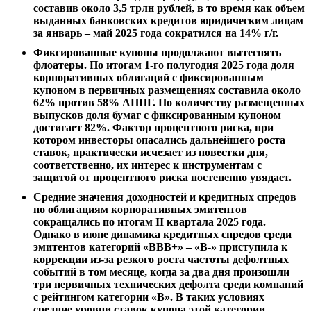
составив около 3,5 трлн рублей, в то время как объем
выданных банковских кредитов юридическим лицам
за январь – май 2025 года сократился на 14% г/г.
Фиксированные купоны продолжают вытеснять
флоатеры. По итогам 1-го полугодия 2025 года доля
корпоративных облигаций с фиксированным
купоном в первичных размещениях составила около
62% против 58% АППГ. По количеству размещенных
выпусков доля бумаг с фиксированным купоном
достигает 82%. Фактор процентного риска, при
котором инвесторы опасались дальнейшего роста
ставок, практически исчезает из повестки дня,
соответственно, их интерес к инструментам с
защитой от процентного риска постепенно увядает.
Средние значения доходностей и кредитных спредов
по облигациям корпоративных эмитентов
сокращались по итогам II квартала 2025 года.
Однако в июне динамика кредитных спредов среди
эмитентов категорий «BBB+» – «B-» приступила к
коррекции из-за резкого роста частоты дефолтных
событий в том месяце, когда за два дня произошли
три первичных технических дефолта среди компаний
с рейтингом категории «B». В таких условиях
средние уровни ставок купона этой категории