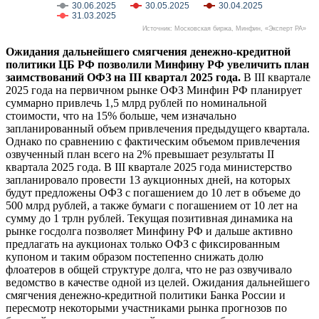
30.06.2025
30.05.2025
30.04.2025
31.03.2025
Источник: Московская биржа, Минфин, «Эксперт РА»
Ожидания дальнейшего смягчения денежно-кредитной
политики ЦБ РФ позволили Минфину РФ увеличить план
заимствований ОФЗ на III квартал 2025 года.
В III квартале
2025 года на первичном рынке ОФЗ Минфин РФ планирует
суммарно привлечь 1,5 млрд рублей по номинальной
стоимости, что на 15% больше, чем изначально
запланированный объем привлечения предыдущего квартала.
Однако по сравнению с фактическим объемом привлечения
озвученный план всего на 2% превышает результаты II
квартала 2025 года. В III квартале 2025 года министерство
запланировало провести 13 аукционных дней, на которых
будут предложены ОФЗ с погашением до 10 лет в объеме до
500 млрд рублей, а также бумаги с погашением от 10 лет на
сумму до 1 трлн рублей. Текущая позитивная динамика на
рынке госдолга позволяет Минфину РФ и дальше активно
предлагать на аукционах только ОФЗ с фиксированным
купоном и таким образом постепенно снижать долю
флоатеров в общей структуре долга, что не раз озвучивало
ведомство в качестве одной из целей. Ожидания дальнейшего
смягчения денежно-кредитной политики Банка России и
пересмотр некоторыми участниками рынка прогнозов по