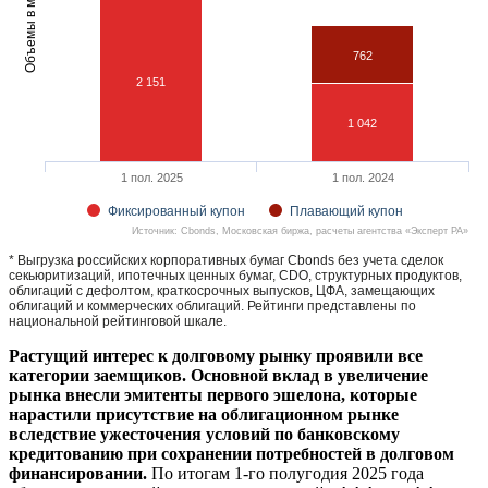
Объемы в млрд руб.
762
2 151
1 042
1 пол. 2025
1 пол. 2024
Фиксированный купон
Плавающий купон
Источник: Cbonds, Московская биржа, расчеты агентства «Эксперт РА»
* Выгрузка российских корпоративных бумаг Cbonds без учета сделок
секьюритизаций, ипотечных ценных бумаг, CDO, структурных продуктов,
облигаций с дефолтом, краткосрочных выпусков, ЦФА, замещающих
облигаций и коммерческих облигаций. Рейтинги представлены по
национальной рейтинговой шкале.
Растущий интерес к долговому рынку проявили все
категории заемщиков. Основной вклад в увеличение
рынка внесли эмитенты первого эшелона, которые
нарастили присутствие на облигационном рынке
вследствие ужесточения условий по банковскому
кредитованию при сохранении потребностей в долговом
финансировании.
По итогам 1-го полугодия 2025 года