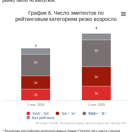
рынку около 96 выпусков.
График 6. Число эмитентов по
рейтинговым категориям резко возросло
4
3
69
55
50
34
36
29
1 пол. 2024
1 пол. 2025
'AAA' - 'AA'
'AA-' - 'A-'
'BBB+' - 'B-'
Без рейтинга
Источник: Cbonds, Московская биржа, расчеты агентства «Эксперт РА»
* Выгрузка российских корпоративных бумаг Cbonds без учета сделок