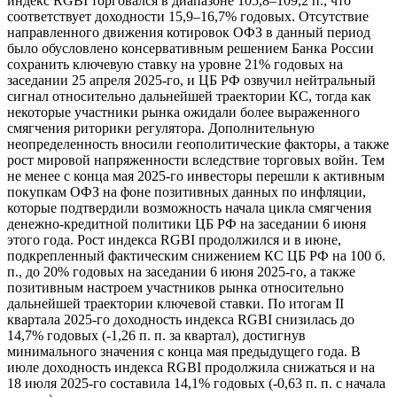
индекс RGBI торговался в диапазоне 105,8–109,2 п., что
соответствует доходности 15,9–16,7% годовых. Отсутствие
направленного движения котировок ОФЗ в данный период
было обусловлено консервативным решением Банка России
сохранить ключевую ставку на уровне 21% годовых на
заседании 25 апреля 2025-го, и ЦБ РФ озвучил нейтральный
сигнал относительно дальнейшей траектории КС, тогда как
некоторые участники рынка ожидали более выраженного
смягчения риторики регулятора. Дополнительную
неопределенность вносили геополитические факторы, а также
рост мировой напряженности вследствие торговых войн. Тем
не менее с конца мая 2025-го инвесторы перешли к активным
покупкам ОФЗ на фоне позитивных данных по инфляции,
которые подтвердили возможность начала цикла смягчения
денежно-кредитной политики ЦБ РФ на заседании 6 июня
этого года. Рост индекса RGBI продолжился и в июне,
подкрепленный фактическим снижением КС ЦБ РФ на 100 б.
п., до 20% годовых на заседании 6 июня 2025-го, а также
позитивным настроем участников рынка относительно
дальнейшей траектории ключевой ставки. По итогам II
квартала 2025-го доходность индекса RGBI снизилась до
14,7% годовых (-1,26 п. п. за квартал), достигнув
минимального значения с конца мая предыдущего года. В
июле доходность индекса RGBI продолжила снижаться и на
18 июля 2025-го составила 14,1% годовых (-0,63 п. п. с начала