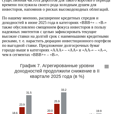
существенная частота дефолтов для такого короткого периода
времени послужила своего рода холодным душем для
инвесторов, напомнив о рисках высокодоходных облигаций.
По нашему мнению, расширение кредитных спредов и
доходностей в июне 2025 года в категориях «BBB+» – «B-»
также обусловлено смещением фокуса инвесторов в пользу
надежных эмитентов с целью зафиксировать текущие
высокие ставки на долгий срок с наименьшими кредитными
рисками, т. е. нарастить дюрацию инвестиционного портфеля
по выгодной ставке. Предложение долгосрочных бумаг
гораздо выше в категориях «AAA» – «AA» и «AA-» – «A-»,
чем в сегментах «BBB+» – «B-».
График 7. Агрегированные уровни
доходностей продолжили снижение в II
квартале 2025 года (в %)
33.2
31.5
25.9
23.9
20.0
19.9
18.6