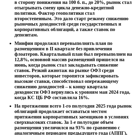
в сторону понижения на 100 б. п., до 20%, рынок стал
отыгрывать смену цикла денежно-кредитной
политики. Фактор геополитики стал
второстепенным. Это дало старт резкому снижению
рыночных доходностей среди государственных и
корпоративных облигаций, а также ставок по
депозитам.
Минфин продолжил перевыполнять план по
размещениям в II квартале без привлечения
флоатеров. Квартальный план был перевыполнен на
12,8%, основной массив размещений пришелся на
июнь, когда рынок стал закладывать снижение
ставок. Резкий ажиотаж на рынке ОФЗ среди
инвесторов, которые торопятся зафиксировать
высокие ставки, способствовал опережающему
снижению доходностей – к концу квартала
доходности ОФЗ вернулись к уровням мая 2024 года,
когда КС ЦБ РФ составляла 16%.
На протяжении всего 1-го полугодия 2025 года рынок
облигаций продолжает оставаться местом
притяжения корпоративных заемщиков в условиях
сверхвысоких ставок. За 1-е полугодие объем
размещения увеличился на 93% по сравнению с
аналогичным периодом предыдущего года (АППГ),