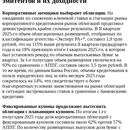
эмитентов и их доходности
Корпоративные заемщики выбирают облигации.
На
ожиданиях по снижению ключевой ставки и стагнации рынка
корпоративного кредитования рынок облигаций продолжил
демонстрировать крайне сильные результаты. В II квартале
2025-го объем облигационных размещений, отобранных по
классификации агентства «Эксперт РА»*, составил 1,9 трлн
рублей, что на 115% выше результата II квартала предыдущего
года и на 18% превзошло итоги I квартала 2025-го, в котором
был установлен рекорд по объемам выпускаемых бумаг за
квартал. За 1-е полугодие объем размещения увеличился на
93% по сравнению с АППГ, составив около 3,5 трлн рублей. В
то же время, по данным Банка России, объемы кредитования в
пользу юридических лиц за пять месяцев 2025 года
сократилось на 14%, что свидетельствует о более
благоприятных условиях заимствования на рынке облигаций
в ситуации экстремальных ставок в сравнении с банковскими
кредитами.
Фиксированные купоны продолжают вытеснять
облигации с плавающим купоном.
По итогам 1-го
полугодия 2025 года доля корпоративных облигаций с
фиксированным купоном составила около 62% против 57%
АППГ. По количеству размещенных выпусков доля бумаг с