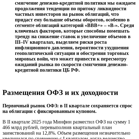
смягчение денежно-кредитной политики мы ожидаем
продолжения тенденции по притоку ликвидности
частных инвесторов на рынок облигаций, что
придаст ему большие объемы оборотов, особенно в
сегменте облигаций категорий «BBB+» – «B-». Среди
ключевых факторов, которые способны помешать
тренду на снижение ставок и увеличение объемов в
III–IV кварталах, выделяем риски роста
инфляционного давления, вероятности ухудшения
геополитической ситуации и обострения торговых
мировых войн, что может привести к пересмотру
ожиданий рынка по скорости смягчения денежно-
кредитной политики ЦБ РФ.
Размещения ОФЗ и их доходности
Первичный рынок ОФЗ: в II квартале сохраняется спрос
на облигации с фиксированным купоном.
В II квартале 2025 года Минфин разместил ОФЗ на сумму 1
466 млрд рублей, перевыполнив квартальный план
заимствований на 12,8%. Объем размещения незначительно
увеличился по сравнению с I кварталом, когда ведомство