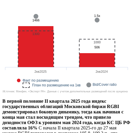
1.5x
1466
1300
1000
506
2кв2025
2кв2024
Факт по размещению
Bid/Cover ratio
План по размещению на 1кв
Источник: Минфин, «Эксперт РА». Данные с учетом дополнительных размещений после аукциона
В первой половине II квартала 2025 года индекс
государственных облигаций Московской биржи RGBI
демонстрировал боковую динамику, тогда как начиная с
конца мая стал восходящим трендом, что привело
доходности ОФЗ к уровням мая 2024 года, когда КС ЦБ РФ
составляла 16%
С начала II квартала 2025-го до 27 мая