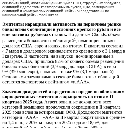
секьюритизаций, ипотечных ценных бумаг, CDO, структурных продуктов,
облигаций с дефолтом, краткосрочных выпусков, ЦФА, замещающих
облигаций и коммерческих облигаций. Рейтинги представлены по
национальной рейтинговой шкале.
Эмитенты наращивали активность на первичном рынке
бивалютных облигаций в условиях крепкого рубля и все
еще высоких рублевых ставок.
По данным Cbonds, объем
1
размещения бивалютных облигаций
, номинированных в
долларах США, евро и юанях, по итогам II квартала составил
4,7 млрд в долларовом эквиваленте по сравнению с 3,1 млрд в
I квартале. В частности, на выпуски, номинированные в
долларах США, пришлось 82% от общего объема размещения
бивалютных облигаций (3,9 млрд долларов США), в евро –
9% (350 млн евро), в юанях – также 9% (3,1 млрд юаней).
Основными заемщиками в секторе бивалютных облигаций
остаются экспортеры с рейтингом «ruAAA».
Значения доходностей и кредитных спредов по облигациям
корпоративных эмитентов сокращались по итогам II
квартала 2025 года.
Агрегированные доходности всех
категорий заемщиков продолжили сокращение в II квартале
2025 года вслед за котировками ОФЗ. Доходности эмитентов
категорий «AAA» – «AA» за II квартал сократились в среднем
на 1,4 п. п., с 20% за I квартал 2025 года до 18,6%, для
категорий «AA-» – «A-» – на 2 п. п., с 26 до 24%, для