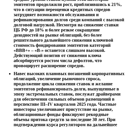
эмитентов продолжили рост, приблизившись к 21%,
что в ситуации переоценки кредитных спредов
затрудняет возможности обслуживания и
рефинансирования долгов среди компаний с высокой
долговой нагрузкой. Несмотря на снижение ставки
ЦБ РФ до 18% и более резкое сокращение
доходностей на рынке облигаций, без более
решительного дальнейшего снижения ключевой
стоимость фондирования эмитентов категорий
«BBB+» – «B-» останется слишком высокой.
Действующий позитив от снижения ключа
абсорбируется ростом числа дефолтов, что
провоцирует расширение спредов.
Навес высоких плановых погашений корпоративных
облигаций, увеличение рыночного спроса,
продолжение цикла снижения ставок и желание
эмитентов рефинансировать долги, выпущенные в
эпоху экстремальных ставок, послужат драйверами
для обеспечения сильных объемов размещений в
перспективе III–IV кварталов 2025 года. Частные
инвесторы увеличивают присутствие на рынке,
облигационные фонды фиксируют рекордные
объемы притока средств за последние 30 лет. При
подтверждении курса регулятором на дальнейшее