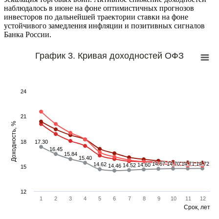
наблюдалось в июне на фоне оптимистичных прогнозов
инвесторов по дальнейшей траектории ставки на фоне
устойчивого замедления инфляции и позитивных сигналов
Банка России.
График 3. Кривая доходностей ОФЗ
24
21
Доходность, %
18
17.30
17.30
16.45
16.45
15.84
15.84
15.40
15.40
14.67
14.67
14.70
14.70
14.71
14.71
14.72
14.72
14.62
14.62
14.60
14.60
14.52
14.52
14.46
14.46
15
12
1
2
3
4
5
6
7
8
9
10
11
12
Срок, лет