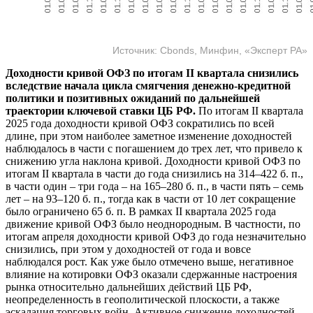
Источник: Cbonds, Минфин, «Эксперт РА»
Доходности кривой ОФЗ по итогам II квартала снизились
вследствие начала цикла смягчения денежно-кредитной
политики и позитивных ожиданий по дальнейшей
траектории ключевой ставки ЦБ РФ.
По итогам II квартала
2025 года доходности кривой ОФЗ сократились по всей
длине, при этом наиболее заметное изменение доходностей
наблюдалось в части с погашением до трех лет, что привело к
снижению угла наклона кривой. Доходности кривой ОФЗ по
итогам II квартала в части до года снизились на 314–422 б. п.,
в части один – три года – на 165–280 б. п., в части пять – семь
лет – на 93–120 б. п., тогда как в части от 10 лет сокращение
было ограничено 65 б. п. В рамках II квартала 2025 года
движение кривой ОФЗ было неоднородным. В частности, по
итогам апреля доходности кривой ОФЗ до года незначительно
снизились, при этом у доходностей от года и вовсе
наблюдался рост. Как уже было отмечено выше, негативное
влияние на котировки ОФЗ оказали сдержанные настроения
рынка относительно дальнейших действий ЦБ РФ,
неопределенность в геополитической плоскости, а также
эскалация торговых войн. Активное снижение доходностей