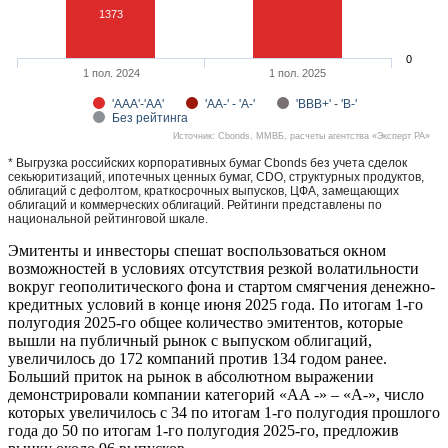
1373
0
1 пол. 2024
1 пол. 2025
'AAA'-'AA'
'AA-' - 'A-'
'BBB+' - 'B-'
Без рейтинга
Источник: Cbonds, ММВБ, расчеты агентства «Эксперт РА»
* Выгрузка российских корпоративных бумаг Cbonds без учета сделок
секьюритизаций, ипотечных ценных бумаг, CDO, структурных продуктов,
облигаций с дефолтом, краткосрочных выпусков, ЦФА, замещающих
облигаций и коммерческих облигаций. Рейтинги представлены по
национальной рейтинговой шкале.
Эмитенты и инвесторы спешат воспользоваться окном
возможностей в условиях отсутствия резкой волатильности
вокруг геополитического фона и стартом смягчения денежно-
кредитных условий в конце июня 2025 года. По итогам 1-го
полугодия 2025-го общее количество эмитентов, которые
вышли на публичный рынок с выпуском облигаций,
увеличилось до 172 компаний против 134 годом ранее.
Больший приток на рынок в абсолютном выражении
демонстрировали компании категорий «AA -» – «A-», число
которых увеличилось с 34 по итогам 1-го полугодия прошлого
года до 50 по итогам 1-го полугодия 2025-го, предложив