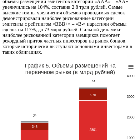
объемы размещений эмитентов категорий «AAA» – «AA»
увеличились на 104%, составив 2,8 трлн рублей. Самые
высокие темпы увеличения объемов проводимых сделок
демонстрировали наиболее рискованные категории –
эмитенты с рейтингом «ВВВ+» – «В-» нарастили объемы
сделок на 117%, до 73 млрд рублей. Сильной динамике
наиболее рискованной категории заемщиков помогает
рекордный приток частных инвесторов на рынок бондов,
которые исторически выступают основными инвесторами в
таких облигациях.
График 5. Объемы размещений на
первичном рынке (в млрд рублей)
4000
73
570
3000
34
2000
348
2801
1000