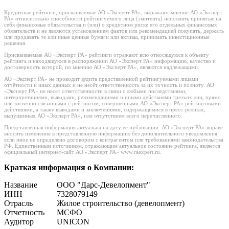
Кредитные рейтинги, присваиваемые АО «Эксперт РА», выражают мнение АО «Эксперт
РА» относительно способности рейтингуемого лица (эмитента) исполнять принятые на
себя финансовые обязательства и (или) о кредитном риске его отдельных финансовых
обязательств и не являются установлением фактов или рекомендацией покупать, держать
или продавать те или иные ценные бумаги или активы, принимать инвестиционные
решения.
Присваиваемые АО «Эксперт РА» рейтинги отражают всю относящуюся к объекту
рейтинга и находящуюся в распоряжении АО «Эксперт РА» информацию, качество и
достоверность которой, по мнению АО «Эксперт РА», являются надлежащими.
АО «Эксперт РА» не проводит аудита представленной рейтингуемыми лицами
отчётности и иных данных и не несёт ответственность за их точность и полноту. АО
«Эксперт РА» не несет ответственности в связи с любыми последствиями,
интерпретациями, выводами, рекомендациями и иными действиями третьих лиц, прямо
или косвенно связанными с рейтингом, совершенными АО «Эксперт РА» рейтинговыми
действиями, а также выводами и заключениями, содержащимися в пресс-релизах,
выпущенных АО «Эксперт РА», или отсутствием всего перечисленного.
Представленная информация актуальна на дату её публикации. АО «Эксперт РА» вправе
вносить изменения в представленную информацию без дополнительного уведомления,
если иное не определено договором с контрагентом или требованиями законодательства
РФ. Единственным источником, отражающим актуальное состояние рейтинга, является
официальный интернет-сайт АО «Эксперт РА» www.raexpert.ru.
Краткая информация о Компании:
Название
ООО "Дарс-Девелопмент"
ИНН
7328079149
Отрасль
Жилое строительство (девелопмент)
Отчетность
МСФО
Аудитор
UNICON