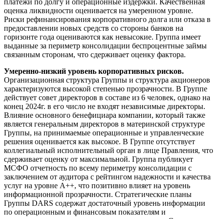
платежи по долгу и операционные издержки. Качественная
оценка ликвидности оценивается на умеренном уровне.
Риски рефинансирования корпоративного долга или отказа в
предоставлении новых средств со стороны банков на
горизонте года оцениваются как невысокие. Группа имеет
выданные за периметр консолидации беспроцентные займы
связанным сторонам, что сдерживает оценку фактора.
Умеренно-низкий уровень корпоративных рисков.
Организационная структура Группы и структура акционеров
характеризуются высокой степенью прозрачности. В Группе
действует совет директоров в составе из 6 человек, однако на
конец 2024г. в его число не входят независимые директоры.
Влияние основного бенефициара компании, который также
является генеральным директоров в материнской структуре
Группы, на принимаемые операционные и управленческие
решения оценивается как высокое. В Группе отсутствует
коллегиальный исполнительный орган в лице Правления, что
сдерживает оценку от максимальной. Группа публикует
МСФО отчетность по всему периметру консолидации с
заключением от аудитора с рейтингом надежности и качества
услуг на уровне A++, что позитивно влияет на уровень
информационной прозрачности. Стратегические планы
Группы DARS содержат достаточный уровень информации
по операционным и финансовым показателям и