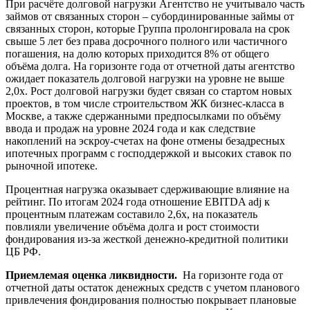
При расчёте долговой нагрузки Агентство не учитывало часть
займов от связанных сторон – субординированные займы от
связанных сторон, которые Группа пролонгировала на срок
свыше 5 лет без права досрочного полного или частичного
погашения, на долю которых приходится 8% от общего
объёма долга. На горизонте года от отчетной даты агентство
ожидает показатель долговой нагрузки на уровне не выше
2,0x. Рост долговой нагрузки будет связан со стартом новых
проектов, в том числе строительством ЖК бизнес-класса в
Москве, а также сдержанными предпосылками по объёму
ввода и продаж на уровне 2024 года и как следствие
накоплений на эскроу-счетах на фоне отмены безадресных
ипотечных программ с господдержкой и высоких ставок по
рыночной ипотеке.
Процентная нагрузка оказывает сдерживающие влияние на
рейтинг. По итогам 2024 года отношение EBITDA adj к
процентным платежам составило 2,6х, на показатель
повлияли увеличение объёма долга и рост стоимости
фондирования из-за жесткой денежно-кредитной политики
ЦБ РФ.
Приемлемая оценка ликвидности.
На горизонте года от
отчетной даты остаток денежных средств с учетом планового
привлечения фондирования полностью покрывает плановые