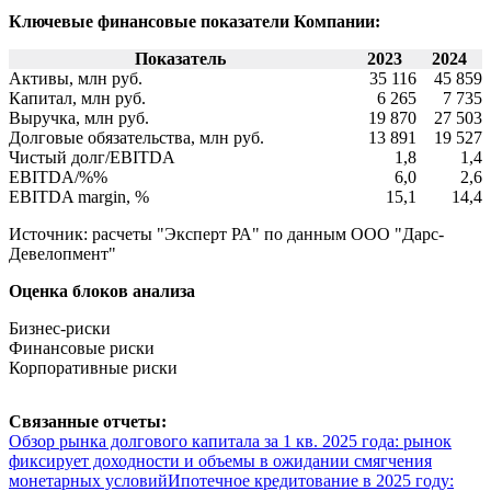
Ключевые финансовые показатели Компании:
Показатель
2023
2024
Активы, млн руб.
35 116
45 859
Капитал, млн руб.
6 265
7 735
Выручка, млн руб.
19 870
27 503
Долговые обязательства, млн руб.
13 891
19 527
Чистый долг/EBITDA
1,8
1,4
EBITDA/%%
6,0
2,6
EBITDA margin, %
15,1
14,4
Источник: расчеты "Эксперт РА" по данным ООО "Дарс-
Девелопмент"
Оценка блоков анализа
Бизнес-риски
Финансовые риски
Корпоративные риски
Связанные отчеты:
Обзор рынка долгового капитала за 1 кв. 2025 года: рынок
фиксирует доходности и объемы в ожидании смягчения
монетарных условий
Ипотечное кредитование в 2025 году: