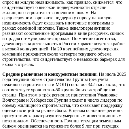
спрос на жилую недвижимость, как правило, снижается, что
свидетельствует о высокой подверженности отрасли
жилищного строительства внешним шокам. На
среднесрочном горизонте поддержку спросу на жилую
недвижимость будут оказывать ипотечные программы в
рамках семейной ипотеки. Также девелоперы активно
развивают собственные программы в виде рассрочек, скидок
и пр. для стимулирования продаж. По мнению агентства,
девелоперская деятельность в России характеризуется крайне
высокой конкуренцией. На 20 крупнейших девелоперских
компаний приходится около четверти текущего объема
строительства, что свидетельствует о невысоких барьерах для
входа в отрасль.
Средние рыночные и конкурентные позиции.
На июль 2025
года текущий объем строительства Группы (без учета
нежилого строительства и МОП) составил 342 тыс. кв. м., что
соответствует уровню топ-50 крупнейших застройщиков
страны. При этом в трёх регионах присутствия Ульяновке,
Волгограде и Хабаровске Группа входит в число лидеров по
объёму жилищного строительства, что оказывает поддержку
оценке позиций на рынке сбыта. В целом основные регионы
присутствия характеризуются умеренным инвестиционным
потенциалом. Обеспеченность Группы текущим земельным
банком оценивается на горизонте более 9 лет при текущих