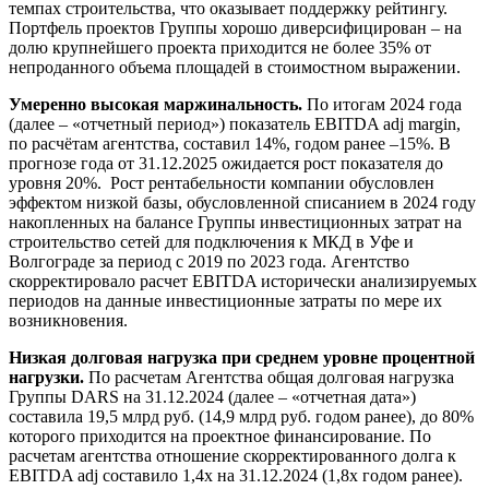
темпах строительства, что оказывает поддержку рейтингу.
Портфель проектов Группы хорошо диверсифицирован – на
долю крупнейшего проекта приходится не более 35% от
непроданного объема площадей в стоимостном выражении.
Умеренно в
ысокая маржинальность.
По итогам 2024 года
(далее – «отчетный период») показатель EBITDA adj margin,
по расчётам агентства, составил 14%, годом ранее –15%. В
прогнозе года от 31.12.2025 ожидается рост показателя до
уровня 20%. Рост рентабельности компании обусловлен
эффектом низкой базы, обусловленной списанием в 2024 году
накопленных на балансе Группы инвестиционных затрат на
строительство сетей для подключения к МКД в Уфе и
Волгограде за период с 2019 по 2023 года. Агентство
скорректировало расчет EBITDA исторически анализируемых
периодов на данные инвестиционные затраты по мере их
возникновения.
Низкая долговая нагрузка при среднем уровне процентной
нагрузки.
По расчетам Агентства общая долговая нагрузка
Группы DARS на 31.12.2024 (далее – «отчетная дата»)
составила 19,5 млрд руб. (14,9 млрд руб. годом ранее), до 80%
которого приходится на проектное финансирование. По
расчетам агентства отношение скорректированного долга к
EBITDA adj составило 1,4х на 31.12.2024 (1,8х годом ранее).