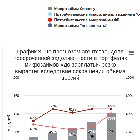
График 3. По прогнозам агентства, доля
просроченной задолженности в портфелях
микрозаймов «до зарплаты» резко
вырастет вследствие сокращения объема
цессий
200
100%
160
80%
65%
65%
65%
65%
65%
65%
61%
61%
120
60%
.
52%
52%
60 %
60 %
м
л
р
д
р
у
б
48 %
48 %
74
74
45 %
45 %
45 %
45 %
80
40%
42 %
42 %
66
66