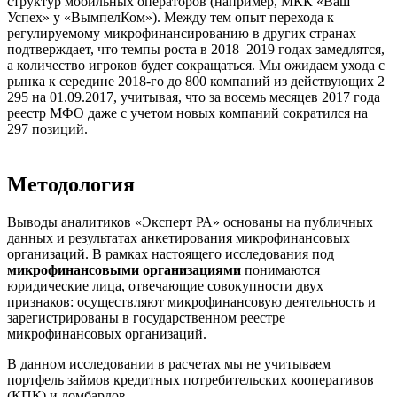
структур мобильных операторов (например, МКК «Ваш
Успех» у «ВымпелКом»). Между тем опыт перехода к
регулируемому микрофинансированию в других странах
подтверждает, что темпы роста в 2018–2019 годах замедлятся,
а количество игроков будет сокращаться. Мы ожидаем ухода с
рынка к середине 2018-го до 800 компаний из действующих 2
295 на 01.09.2017, учитывая, что за восемь месяцев 2017 года
реестр МФО даже с учетом новых компаний сократился на
297 позиций.
Методология
Выводы аналитиков «Эксперт РА» основаны на публичных
данных и результатах анкетирования микрофинансовых
организаций. В рамках настоящего исследования под
микрофинансовыми организациями
понимаются
юридические лица, отвечающие совокупности двух
признаков: осуществляют микрофинансовую деятельность и
зарегистрированы в государственном реестре
микрофинансовых организаций.
В данном исследовании в расчетах мы не учитываем
портфель займов кредитных потребительских кооперативов
(КПК) и ломбардов.