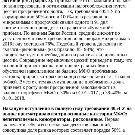
активов (см. график 3).
Прибыльные PDL-компании больше
не заинтересованы в оптимизации налогообложения путем
цессии просроченного долга. Так, требования 4054-У по
формированию 50%-ного и 100%-ного резервов по
микрозаймам с просрочкой свыше одного и 91 дня
соответственно приведут к сокращению «бумажной»
прибыли. По данным Банка России, средний дисконт по
уступленным правам требования по договорам микрозайма в
2016 году составлял 76%. Подобный уровень дисконта не
являлся «рыночным» (как правило, 85–98%), что
свидетельствует о преобладании на рынке аффилированных
цессий. Сокращение нерыночных цессий приведет к тому, что
основной прирост рынка при прочих равных будет
обусловлен накоплением на балансе МФО проблемных
активов, прирост которых до конца года составит 12–15 млрд
рублей. Вместе с тем аккумулирование проблемного долга
приведет к росту доли просроченной задолженности в
валовых портфелях МФО с 30% на 01.01.2017 до 38–40% на
01.01.2018.
Накануне вступления в полную силу требований 4054-У на
рынке просматриваются три основные категории МФО:
непотопляемые, консерваторы, рискованные.
Первая
включает в себя всего несколько десятков компаний,
совокупная доля рынка которых составляет порядка 50%, а