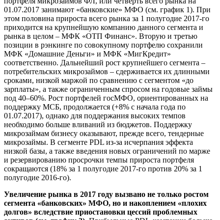
портфеля микрозаймов ФЛ, или четверть всего рынка на
01.07.2017 занимают «банковские» МФО (см. график 1). При
этом половина прироста всего рынка за 1 полугодие 2017-го
приходится на крупнейшую компанию данного сегмента и
рынка в целом – МФК «ОТП Финанс». Вторую и третью
позиции в рэнкинге по совокупному портфелю сохранили
МФК «Домашние Деньги» и МФК «МигКредит»
соответственно. Дальнейший рост крупнейшего сегмента –
потребительских микрозаймов – сдерживается их длинными
сроками, низкой маржой по сравнению с сегментом «до
зарплаты», а также ограниченным спросом на годовые займы
под 40–60%. Рост портфелей госМФО, ориентированных на
поддержку МСБ, продолжается (+8% с начала года по
01.07.2017), однако для поддержания высоких темпов
необходимо больше вливаний из бюджетов. Поддержку
микрозаймам бизнесу оказывают, прежде всего, тендерные
микрозаймы. В сегменте PDL из-за исчерпания эффекта
низкой базы, а также введения новых ограничений по марже
и резервированию просрочки темпы прироста портфеля
сокращаются (18% за 1 полугодие 2017-го против 20% за 1
полугодие 2016-го).
Увеличение рынка в 2017 году вызвано не только ростом
сегмента «банковских» МФО, но и накоплением «плохих
долгов» вследствие приостановки цессий проблемных