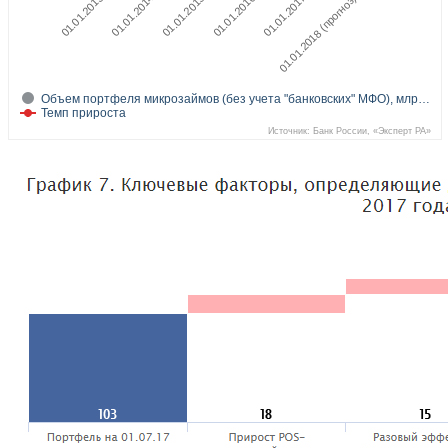
01.01.2013
01.01.2016
01.01.2015
01.01.2018 (прогноз)
01.01.2014
01.01.2017
Объем портфеля микрозаймов (без учета "банковских" МФО), млр…
Темп прироста
Источник: Банк России, «Эксперт РА»