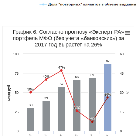
График 6. Согласно прогнозу «Эксперт РА»
портфель МФО (без учета «банковских») за
2017 год вырастет на 26%
100
60
87
87
47%
47%
75
45
69
69
40%
40%
66
66
57
57
млрд руб.
30%
30%
%
50
30
26%
26%
39
39
30
30
16%
16%
25
15
7%
7%
0
0