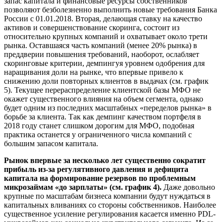
запас капитала и финансовые ресурсы собственников
позволяют безболезненно выполнить новые требования Банка
России с 01.01.2018. Вторая, делающая ставку на качество
активов и совершенствование скоринга, состоит из
относительно крупных компаний и охватывает около трети
рынка. Оставшаяся часть компаний (менее 20% рынка) в
преддверии повышения требований, наоборот, ослабляет
скоринговые критерии, демпингуя уровнем одобрения для
наращивания доли на рынке, что впервые привело к
снижению доли повторных клиентов в выдачах (см. график
5). Текущее перераспределение клиентской базы МФО не
окажет существенного влияния на объем сегмента, однако
будет одним из последних масштабных «переделов рынка» в
борьбе за клиента. Так как демпинг качеством портфеля в
2018 году станет слишком дорогим для МФО, подобная
практика останется у ограниченного числа компаний с
большим запасом капитала.
Рынок впервые за несколько лет существенно сократит
прибыль из-за регулятивного давления и дефицита
капитала на формирование резервов по проблемным
микрозаймам «до зарплаты» (см. график 4).
Даже довольно
крупные по масштабам бизнеса компании будут нуждаться в
капитальных вливаниях со стороны собственников. Наиболее
существенное усиление регулирования касается именно PDL-