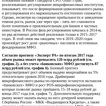
отношений базовые стандарты СРО. Опыт стран,
реализовавших регулирование микрофинансовых институтов,
показывает, что после формирования цивилизованного рынка
и регулирования его маржинальность постепенно снижается.
Однако, несмотря на сокращение прибыльности и замедление
темпов роста, рынок уже через три – пять лет становится
более понятным и привлекательным для банков и частных
инвесторов. В России фаза регулирования началась в 2014-м,
но ряд активных действий реализован только в 2015–2017
годах. В этой связи мы ожидаем, что в 2019–2020 годах
произойдет рост доли «рыночных» пассивов в источниках
фондирования МФО.
Согласно прогнозу «Эксперт РА» по итогам 2017 года
объем рынка может превысить 120 млрд рублей (см.
график 2), а без учета «банковских» МФО достигнуть 87
млрд рублей (см. график 6).
Базовый прогноз
предусматривает рост объемов выдачи микрозаймов на 5%
относительно уровня 2016 года. Драйверами
микрофинансового рынка по-прежнему останутся экспансия
«банковских» МФО и рост POS-микрофинансирования,
которые позволят рынку прибавить 15–18 млрд рублей до
конца 2017 года (см. график 7). Дополнительную поддержку
рынку может оказать выход на него дочерней компании
Сбербанка России – МКК «Выдающиеся Кредиты», а также