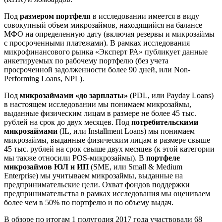
Под
размером портфеля
в исследовании имеется в виду
совокупный объем микрозаймов, находящийся на балансе
МФО на определенную дату (включая резервы и микрозаймы
с просроченными платежами). В рамках исследования
микрофинансового рынка «Эксперт РА» публикует данные
анкетируемых по рабочему портфелю (без учета
просроченной задолженности более 90 дней, или Non-
Performing Loans, NPL).
Под
микрозаймами «до зарплаты»
(PDL, или Payday Loans)
в настоящем исследовании мы понимаем микрозаймы,
выданные физическим лицам в размере не более 45 тыс.
рублей на срок до двух месяцев. Под
потребительскими
микрозаймами
(IL, или Installment Loans) мы понимаем
микрозаймы, выданные физическим лицам в размере свыше
45 тыс. рублей на срок свыше двух месяцев (к этой категории
мы также относили POS-микрозаймы). В
портфеле
микрозаймов ЮЛ и ИП
(SME, или Small & Medium
Enterprise) мы учитываем микрозаймы, выданные на
предпринимательские цели. Охват фондов поддержки
предпринимательства в рамках исследования мы оцениваем
более чем в 50% по портфелю и по объему выдач.
В обзоре по итогам 1 полугодия 2017 года участвовали 68