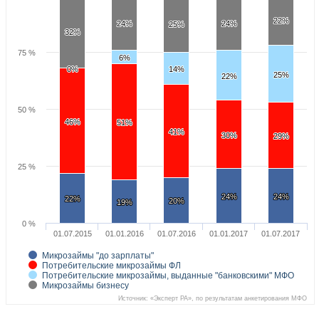
22%
22%
24%
24%
24%
24%
25%
25%
32%
32%
75 %
6%
6%
0%
0%
14%
14%
25%
25%
22%
22%
50 %
46%
46%
51%
51%
41%
41%
30%
30%
29%
29%
25 %
24%
24%
24%
24%
22%
22%
20%
20%
19%
19%
0 %
01.07.2015
01.01.2016
01.07.2016
01.01.2017
01.07.2017
Микрозаймы "до зарплаты"
Потребительские микрозаймы ФЛ
Потребительские микрозаймы, выданные "банковскими" МФО
Микрозаймы бизнесу
Источник: «Эксперт РА», по результатам анкетирования МФО