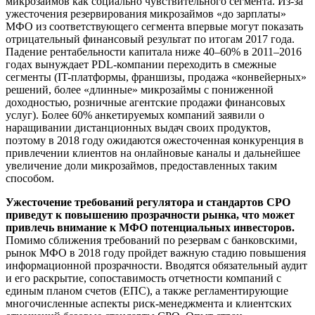
микрозаймов как социально чувствительного сегмента. Из-за
ужесточения резервирования микрозаймов «до зарплаты»
МФО из соответствующего сегмента впервые могут показать
отрицательный финансовый результат по итогам 2017 года.
Падение рентабельности капитала ниже 40–60% в 2011–2016
годах вынуждает PDL-компании переходить в смежные
сегменты (IT-платформы, франшизы, продажа «конвейерных»
решений, более «длинные» микрозаймы с пониженной
доходностью, розничные агентские продажи финансовых
услуг). Более 60% анкетируемых компаний заявили о
наращивании дистанционных выдач своих продуктов,
поэтому в 2018 году ожидаются ожесточенная конкуренция в
привлечении клиентов на онлайновые каналы и дальнейшее
увеличение доли микрозаймов, предоставленных таким
способом.
Ужесточение требований регулятора и стандартов СРО
приведут к повышению прозрачности рынка, что может
привлечь внимание к МФО потенциальных инвесторов.
Помимо сближения требований по резервам с банковскими,
рынок МФО в 2018 году пройдет важную стадию повышения
информационной прозрачности. Вводятся обязательный аудит
и его раскрытие, сопоставимость отчетности компаний с
единым планом счетов (ЕПС), а также регламентирующие
многочисленные аспекты риск-менеджмента и клиентских