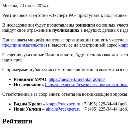
Москва, 23 июля 2024 г.
Рейтинговое агентство «Эксперт РА» приступает к подготовке
В исследовании будут представлены
рэнкинги
основных участн
найдут свое отражение в
публикациях
в ведущих деловых изда
Приглашаем микрофинансовые организации принять участие в п
предпринимательства
) и выслать ее на электронный адрес
krap
Сведения, указанные Вами в анкете, будут использованы для с
партнеров.
С примерами публикуемых материалов можно ознакомиться на 
Рэнкинги МФО
:
https://raexpert.ru/rankings/mfi/
Исследования
:
https://raexpert.ru/researches/topics/microfina
Ответственные за сбор анкет, ответы на возникающие вопросы
Вадим Крапп
–
krapp@raexpert.ru
+7 (495) 225-34-44 (доб.
Иван Уклеин
–
uklein@raexpert.ru
+7 (495) 225-34-44 (доб.
Рейтинги