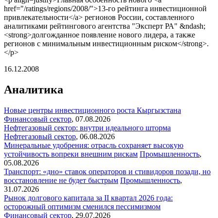
href="/ratings/regions/2008/">13-го рейтинга инвестиционной
привлекательности</a> регионов России, составленного
аналитиками рейтингового агентства "Эксперт РА" &ndash;
<strong>долгожданное появление нового лидера, а также
регионов с минимальным инвестиционным риском</strong>.
</p>
16.12.2008
Аналитика
Новые центры инвестиционного роста Кыргызстана
Финансовый сектор
,
07.08.2026
Нефтегазовый сектор: внутри идеального шторма
Нефтегазовый сектор
,
06.08.2026
Минеральные удобрения: отрасль сохраняет высокую
устойчивость вопреки внешним рискам
Промышленность
,
05.08.2026
Транспорт: «дно» ставок операторов и стивидоров позади, но
восстановление не будет быстрым
Промышленность
,
31.07.2026
Рынок долгового капитала за II квартал 2026 года:
осторожный оптимизм сменился пессимизмом
Финансовый сектор
,
29.07.2026