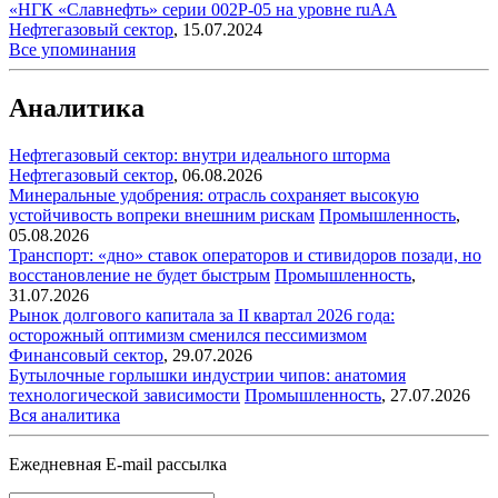
«НГК «Славнефть» серии 002P-05 на уровне ruAA
Нефтегазовый сектор
,
15.07.2024
Все упоминания
Аналитика
Нефтегазовый сектор: внутри идеального шторма
Нефтегазовый сектор
,
06.08.2026
Минеральные удобрения: отрасль сохраняет высокую
устойчивость вопреки внешним рискам
Промышленность
,
05.08.2026
Транспорт: «дно» ставок операторов и стивидоров позади, но
восстановление не будет быстрым
Промышленность
,
31.07.2026
Рынок долгового капитала за II квартал 2026 года:
осторожный оптимизм сменился пессимизмом
Финансовый сектор
,
29.07.2026
Бутылочные горлышки индустрии чипов: анатомия
технологической зависимости
Промышленность
,
27.07.2026
Вся аналитика
Ежедневная E-mail рассылка