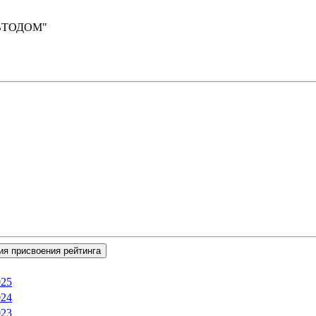
АВТОДОМ"
ия присвоения рейтинга
025
024
023