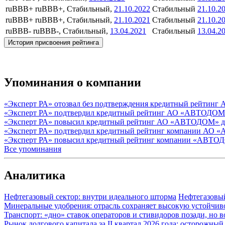
ruBBB+
ruBBB+, Стабильный,
21.10.2022
Стабильный
21.10.2
ruBBB+
ruBBB+, Стабильный,
21.10.2021
Стабильный
21.10.2
ruBBB-
ruBBB-, Стабильный,
13.04.2021
Стабильный
13.04.2
История присвоения рейтинга
Упоминания о компании
«Эксперт РА» отозвал без подтверждения кредитный рейти
«Эксперт РА» подтвердил кредитный рейтинг АО «АВТОДОМ»
«Эксперт РА» повысил кредитный рейтинг АО «АВТОДОМ» д
«Эксперт РА» подтвердил кредитный рейтинг компании АО
«Эксперт РА» повысил кредитный рейтинг компании «АВТО
Все упоминания
Аналитика
Нефтегазовый сектор: внутри идеального шторма
Нефтегазовы
Минеральные удобрения: отрасль сохраняет высокую устойчив
Транспорт: «дно» ставок операторов и стивидоров позади, но 
Рынок долгового капитала за II квартал 2026 года: осторожн