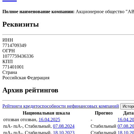
Полное наименование компании:
Акционерное общество "
Реквизиты
ИНН
7714709349
ОГРН
1077759436336
КПП
771401001
Страна
Российская Федерация
Архив рейтингов
Рейтинги кредитоспособности нефинансовых компаний
Истор
Национальная шкала
Прогноз
Дата
отозван
отозван,
16.04.2025
-
16.04.2
ruA-
ruA-, Стабильный,
07.08.2024
Стабильный
07.08.2
ruA-
ruA-, Стабильный,
18.10.2023
Стабильный
18.10.2