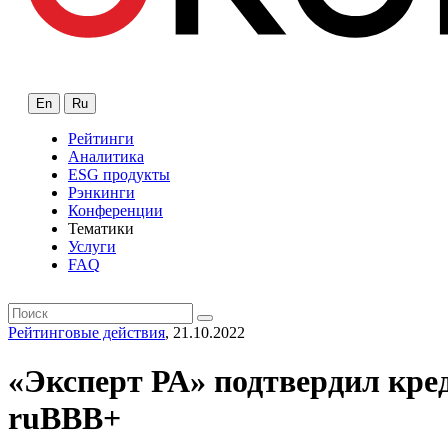
En
Ru
Рейтинги
Аналитика
ESG продукты
Рэнкинги
Конференции
Тематики
Услуги
FAQ
Рейтинговые действия
, 21.10.2022
«Эксперт РА» подтвердил кр
ruBBB+