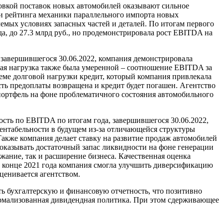
овкой поставок новых автомобилей оказывают сильное
ии рейтинга механики параллельного импорта новых
емых условиях запасных частей и деталей. По итогам первого
, до 27.3 млрд руб., но продемонстрировала рост EBITDA на
завершившегося 30.06.2022, компания демонстрировала
ная нагрузка также была умеренной – соотношение EBITDA за
ъеме долговой нагрузки кредит, который компания привлекала
сть предоплаты возвращена и кредит будет погашен. Агентство
портфель на фоне проблематичного состояния автомобильного
сть по EBITDA по итогам года, завершившегося 30.06.2022,
рентабельности в будущем из-за отличающейся структуры
акже компания делает ставку на развитие продаж автомобилей
оказывать достаточный запас ликвидности на фоне генерации
жание, так и расширение бизнеса. Качественная оценка
В конце 2021 года компания смогла улучшить диверсификацию
ценивается агентством.
ь бухгалтерскую и финансовую отчетность, что позитивно
формализованная дивидендная политика. При этом сдерживающее