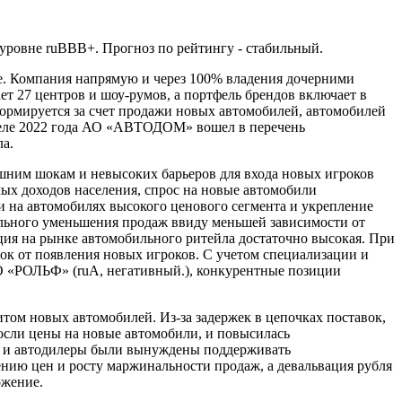
уровне ruBBB+. Прогноз по рейтингу - стабильный.
. Компания напрямую и через 100% владения дочерними
т 27 центров и шоу-румов, а портфель брендов включает в
формируется за счет продажи новых автомобилей, автомобилей
апреле 2022 года АО «АВТОДОМ» вошел в перечень
а.
ешним шокам и невысоких барьеров для входа новых игроков
ых доходов населения, спрос на новые автомобили
и на автомобилях высокого ценового сегмента и укрепление
ильного уменьшения продаж ввиду меньшей зависимости от
ция на рынке автомобильного ритейла достаточно высокая. При
ок от появления новых игроков. С учетом специализации и
О «РОЛЬФ» (ruA, негативный.), конкурентные позиции
итом новых автомобилей. Из-за задержек в цепочках поставок,
осли цены на новые автомобили, и повысилась
ны и автодилеры были вынуждены поддерживать
ению цен и росту маржинальности продаж, а девальвация рубля
ожение.