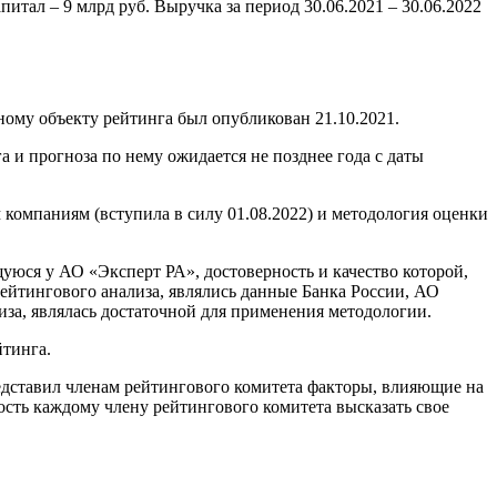
тал – 9 млрд руб. Выручка за период 30.06.2021 – 30.06.2022
му объекту рейтинга был опубликован 21.10.2021.
и прогноза по нему ожидается не позднее года с даты
омпаниям (вступила в силу 01.08.2022) и методология оценки
ся у АО «Эксперт РА», достоверность и качество которой,
тингового анализа, являлись данные Банка России, АО
а, являлась достаточной для применения методологии.
тинга.
едставил членам рейтингового комитета факторы, влияющие на
сть каждому члену рейтингового комитета высказать свое