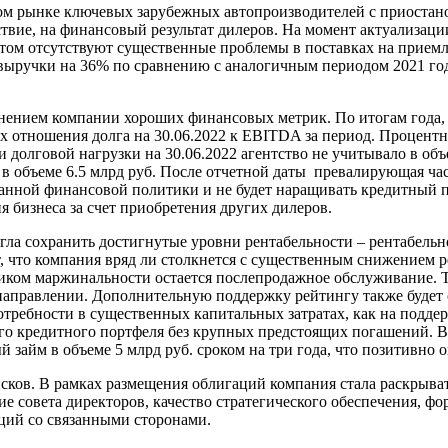
ом рынке ключевых зарубежных автопроизводителей с приостан
ствие, на финансовый результат дилеров. На момент актуализац
этом отсутствуют существенные проблемы в поставках на приемл
ыручки на 36% по сравнению с аналогичным периодом 2021 года
ением компании хороших финансовых метрик. По итогам года, 
ах отношения долга на 30.06.2022 к EBITDA за период. Процент
и долговой нагрузки на 30.06.2022 агентство не учитывало в об
 в объеме 6.5 млрд руб. После отчетной даты превалирующая ча
ванной финансовой политики и не будет наращивать кредитный 
я бизнеса за счет приобретения других дилеров.
ла сохранить достигнутые уровни рентабельности – рентабельно
ет, что компания вряд ли столкнется с существенным снижением 
иком маржинальности остается послепродажное обслуживание. Т
направлении. Дополнительную поддержку рейтингу также будет 
требности в существенных капитальных затратах, как на поддер
ого кредитного портфеля без крупных предстоящих погашений. 
айм в объеме 5 млрд руб. сроком на три года, что позитивно о
сков. В рамках размещения облигаций компания стала раскрыват
ие совета директоров, качество стратегического обеспечения, 
ций со связанными сторонами.