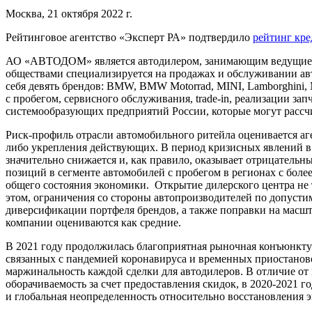
Москва, 21 октября 2022 г.
Рейтинговое агентство «Эксперт РА» подтвердило
рейтинг кр
АО «АВТОДОМ» является автодилером, занимающим ведущие п
обществами специализируется на продажах и обслуживании авт
себя девять брендов: BMW, BMW Motorrad, MINI, Lamborghini, 
с пробегом, сервисного обслуживания, trade-in, реализации з
системообразующих предприятий России, которые могут рассч
Риск-профиль отрасли автомобильного ритейла оценивается аг
либо укрепления действующих. В период кризисных явлений в
значительно снижается и, как правило, оказывает отрицательн
позиций в сегменте автомобилей с пробегом в регионах с бол
общего состояния экономики. Открытие дилерского центра не 
этом, ограничения со стороны автопроизводителей по допусти
диверсификации портфеля брендов, а также поправки на масш
компании оцениваются как средние.
В 2021 году продолжилась благоприятная рыночная конъюнктура
связанных с пандемией коронавируса и временных приостаново
маржинальность каждой сделки для автодилеров. В отличие о
оборачиваемость за счет предоставления скидок, в 2020-2021
и глобальная неопределенность относительно восстановления