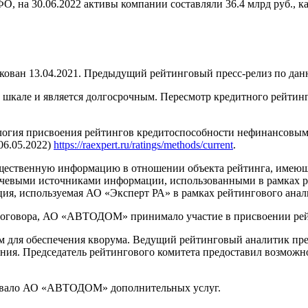
на 30.06.2022 активы компании составляли 36.4 млрд руб., капи
н 13.04.2021. Предыдущий рейтинговый пресс-релиз по данно
кале и является долгосрочным. Пересмотр кредитного рейтинга 
огия присвоения рейтингов кредитоспособности нефинансовым к
06.05.2022)
https://raexpert.ru/ratings/methods/current
.
щественную информацию в отношении объекта рейтинга, имеющую
евыми источниками информации, использованными в рамках рей
 используемая АО «Эксперт РА» в рамках рейтингового анализ
 договора, АО «АВТОДОМ» принимало участие в присвоении рей
м для обеспечения кворума. Ведущий рейтинговый аналитик пр
ния. Председатель рейтингового комитета предоставил возможно
зывало АО «АВТОДОМ» дополнительных услуг.