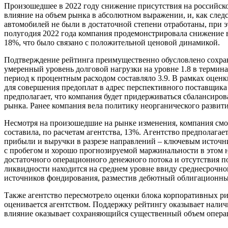
Произошедшее в 2022 году снижение присутствия на российск
влияние на объем рынка в абсолютном выражении, и, как след
автомобилей не были в достаточной степени отработаны, при 
полугодия 2022 года компания продемонстрировала снижение в
18%, что было связано с положительной ценовой динамикой.
Подтверждение рейтинга преимущественно обусловлено сохран
умеренный уровень долговой нагрузки на уровне 1.8 в термин
период к процентным расходом составляло 3.9. В рамках оценк
для совершения предоплат в адрес перспективного поставщика
предполагает, что компания будет придерживаться сбалансиро
рынка. Ранее компания вела политику неорганического развити
Несмотря на произошедшие на рынке изменения, компания смог
составила, по расчетам агентства, 13%. Агентство предполага
прибыли и выручки в разрезе направлений – ключевым источн
с пробегом и хорошо прогнозируемой маржинальности в этом 
достаточного операционного денежного потока и отсутствия по
ликвидности находится на среднем уровне ввиду среднесрочн
источников фондирования, разместив дебютный облигационный з
Также агентство пересмотрело оценки блока корпоративных ри
оценивается агентством. Поддержку рейтингу оказывает налич
влияние оказывает сохраняющийся существенный объем опера