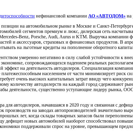
едитоспособности
нефинансовой компании
АО «АВТОДОМ»
на 
озиции на автомобильном рынке в Москве и Санкт-Петербурге
омобилей сегментов премиум и люкс, дилерская сеть насчитывае
Mercedes-Benz, Porsche, Audi, Aurus и KTM. Выручка компании 
апчастей и аксессуаров, страховых и финансовых продуктов. В 
итывать на льготные кредиты на пополнение оборотного капитал
ентством умеренно негативно в силу слабой устойчивости к вн
 экономике, сопровождающихся падением реальных располагаем
ый эффект на деятельность автодилеров. Специализация компани
ее платежеспособным населением от части минимизирует риск с
требует очень высоких капитальных затрат ввиду чего конкурен
мому количеству автодилерств на каждый город сдерживают рын
табы деятельности, существенно уступающие лидеру рынка, ОО
 для автодилеров, начавшаяся в 2020 году и связанная с дефиц
к производств на заводах автопроизводителей значительно выр
т прошлых лет, когда склады товарных запасов были переполне
 году дефицит новых автомобилей наоборот способствовал повыш
 экономики поддерживали спрос на уровне, превышающем предл