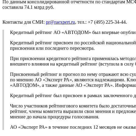
По данным консолидированной отчетности по стандартам МСФО, 
составила 74.1 млрд руб.
Контакты для СМИ:
pr@raexpert.ru
, тел.: +7 (495) 225-34-44.
Кредитный рейтинг АО «АВТОДОМ» был впервые опубликова
Кредитный рейтинг присвоен по российской национальной ш
присвоения или последнего пересмотра.
При присвоении кредитного рейтинга применялась методол
внешнего влияния на кредитный рейтинг (вступила в силу 
Присвоенный рейтинг и прогноз по нему отражают всю су
по мнению АО «Эксперт РА», являются надлежащими. Ключ
«АВТОДОМ», а также данные АО «Эксперт РА». Информация,
Кредитный рейтинг был присвоен в рамках заключенного
Число участников рейтингового комитета было достаточны
рейтинг, члены комитета выразили свои мнения и предложе
мнение до начала процедуры голосования.
АО «Эксперт РА» в течение последних 12 месяцев не ока