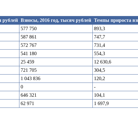
ч рублей
Взносы, 2016 год, тысяч рублей
Темпы прироста вз
577 750
893,3
587 861
747,7
572 767
731,4
541 180
554,3
25 459
12 630,6
721 705
304,5
1 043 836
120,2
0
-
646 321
104,1
62 971
1 697,9