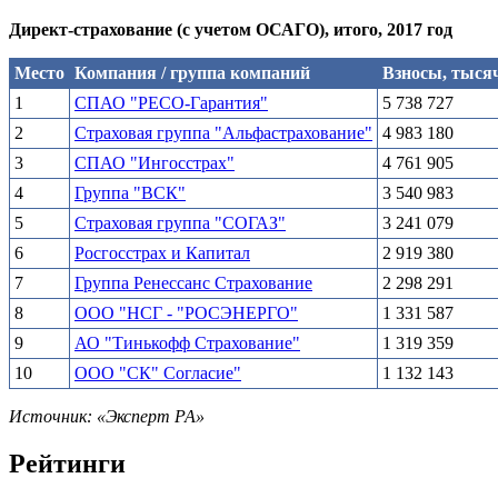
Директ-страхование (с учетом ОСАГО), итого, 2017 год
Место
Компания / группа компаний
Взносы, тыся
1
СПАО "РЕСО-Гарантия"
5 738 727
2
Страховая группа "Альфастрахование"
4 983 180
3
СПАО "Ингосстрах"
4 761 905
4
Группа "ВСК"
3 540 983
5
Страховая группа "СОГАЗ"
3 241 079
6
Росгосстрах и Капитал
2 919 380
7
Группа Ренессанс Страхование
2 298 291
8
ООО "НСГ - "РОСЭНЕРГО"
1 331 587
9
АО "Тинькофф Страхование"
1 319 359
10
ООО "СК" Согласие"
1 132 143
Источник: «Эксперт РА»
Рейтинги