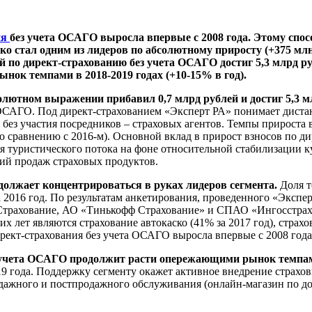
ия
без учета ОСАГО выросла впервые с 2008 года. Этому спо
ко стал одним из лидеров по абсолютному приросту (+375 мл
й по директ-страхованию без учета ОСАГО достиг 5,3 млрд ру
нок темпами в 2018-2019 годах (+10-15% в год).
лютном выражении прибавил 0,7 млрд рублей и достиг 5,3 мл
а ОСАГО. Под директ-страхованием «Эксперт РА» понимает дист
р без участия посредников – страховых агентов. Темпы прирост
по сравнению с 2016-м). Основной вклад в прирост взносов по д
я туристического потока на фоне относительной стабилизации к
гий продаж страховых продуктов.
олжает концентрироваться в руках лидеров сегмента.
Доля т
 2016 год. По результатам анкетирования, проведенного «Экспер
 Страхование, АО «Тинькофф Страхование» и СПАО «Ингосстрах
х лет являются страхование автокаско (41% за 2017 год), страх
директ-страхования без учета ОСАГО выросла впервые с 2008 года
з учета ОСАГО продолжит расти опережающими рынок темпами
 2019 года. Поддержку сегменту окажет активное внедрение стр
ажного и постпродажного обслуживания (онлайн-магазин по до