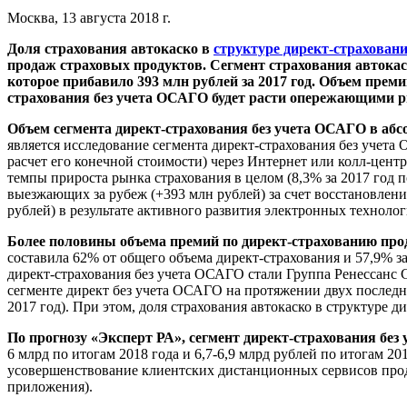
Москва, 13 августа 2018 г.
Доля страхования автокаско в
структуре директ-страхован
продаж страховых продуктов. Сегмент страхования автокас
которое прибавило 393 млн рублей за 2017 год. Объем преми
страхования без учета ОСАГО будет расти опережающими ры
Объем сегмента директ-страхования без учета ОСАГО в абсо
является исследование сегмента директ-страхования без учет
расчет его конечной стоимости) через Интернет или колл-цент
темпы прироста рынка страхования в целом (8,3% за 2017 год 
выезжающих за рубеж (+393 млн рублей) за счет восстановлени
рублей) в результате активного развития электронных техноло
Более половины объема премий по директ-страхованию прод
составила 62% от общего объема директ-страхования и 57,9% за
директ-страхования без учета ОСАГО стали Группа Ренессанс
сегменте директ без учета ОСАГО на протяжении двух последни
2017 год). При этом, доля страхования автокаско в структуре 
По прогнозу «Эксперт РА», сегмент директ-страхования бе
6 млрд по итогам 2018 года и 6,7-6,9 млрд рублей по итогам
усовершенствование клиентских дистанционных сервисов прод
приложения).