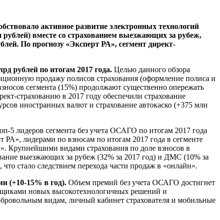
собствовало активное развитие электронных технологий
н рублей) вместе со страхованием выезжающих за рубеж,
блей. По прогнозу «Эксперт РА», сегмент директ-
рд рублей по итогам 2017 года.
Целью данного обзора
анционную продажу полисов страхования (оформление полиса и
а взносов сегмента (15%) продолжают существенно опережать
ирект-страхованию в 2017 году обеспечили страхование
урсов иностранных валют и страхование автокаско (+375 млн
оп-5 лидеров сегмента без учета ОСАГО по итогам 2017 года
т РА», лидерами по взносам по итогам 2017 года в сегменте
». Крупнейшими видами страхования по доле взносов в
ование выезжающих за рубеж (32% за 2017 год) и ДМС (10% за
, что стало следствием перехода части продаж в «онлайн».
 (+10-15% в год).
Объем премий без учета ОСАГО достигнет
аховщиками новых высокотехнологичных решений и
бровольным видам, личный кабинет страхователя и мобильные