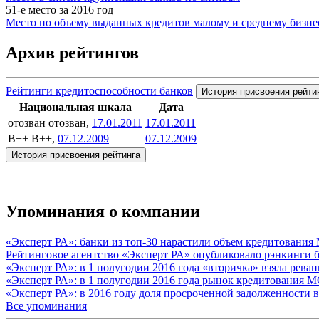
51-е место за 2016 год
Место по объему выданных кредитов малому и среднему бизне
Архив рейтингов
Рейтинги кредитоспособности банков
История присвоения рейти
Национальная шкала
Дата
отозван
отозван,
17.01.2011
17.01.2011
B++
B++,
07.12.2009
07.12.2009
История присвоения рейтинга
Упоминания о компании
«Эксперт РА»: банки из топ-30 нарастили объем кредитования
Рейтинговое агентство «Эксперт РА» опубликовало рэнкинги б
«Эксперт РА»: в 1 полугодии 2016 года «вторичка» взяла рев
«Эксперт РА»: в 1 полугодии 2016 года рынок кредитования 
«Эксперт РА»: в 2016 году доля просроченной задолженности
Все упоминания