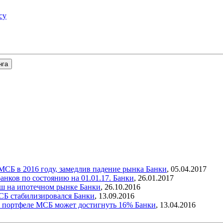
су
нга
 МСБ в 2016 году, замедлив падение рынка
Банки
,
05.04.2017
анков по состоянию на 01.01.17.
Банки
,
26.01.2017
анш на ипотечном рынке
Банки
,
26.10.2016
МСБ стабилизировался
Банки
,
13.09.2016
 в портфеле МСБ может достигнуть 16%
Банки
,
13.04.2016