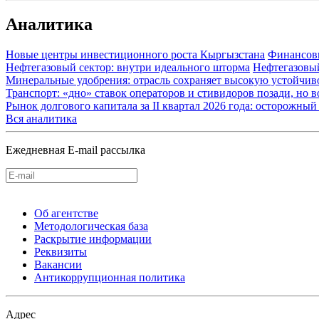
Аналитика
Новые центры инвестиционного роста Кыргызстана
Финансов
Нефтегазовый сектор: внутри идеального шторма
Нефтегазовы
Минеральные удобрения: отрасль сохраняет высокую устойчив
Транспорт: «дно» ставок операторов и стивидоров позади, но 
Рынок долгового капитала за II квартал 2026 года: осторожн
Вся аналитика
Ежедневная E-mail рассылка
Об агентстве
Методологическая база
Раскрытие информации
Реквизиты
Вакансии
Антикоррупционная политика
Адрес